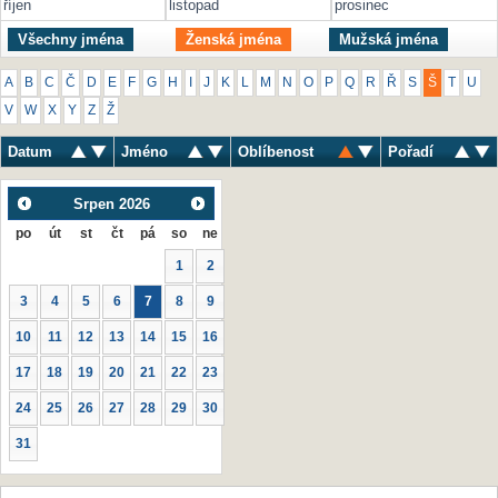
říjen
listopad
prosinec
Všechny jména
Ženská jména
Mužská jména
A
B
C
Č
D
E
F
G
H
I
J
K
L
M
N
O
P
Q
R
Ř
S
Š
T
U
V
W
X
Y
Z
Ž
Datum
Jméno
Oblíbenost
Pořadí
Srpen
2026
po
út
st
čt
pá
so
ne
1
2
3
4
5
6
7
8
9
10
11
12
13
14
15
16
17
18
19
20
21
22
23
24
25
26
27
28
29
30
31