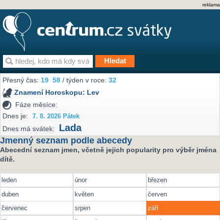
reklama
Přesný čas:
19
58
/ týden v roce:
32
Znamení Horoskopu:
Lev
Fáze měsíce:
Dnes je:
7. 8. 2026 Pátek
Lada
Dnes má svátek:
Jmenný seznam podle abecedy
Abecední seznam jmen, včetně jejich popularity pro výběr jména
dítě.
leden
únor
březen
duben
květen
červen
červenec
srpen
září