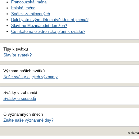
Francouzská jména
Italská jména
Svátek zamilovaných
Dali byste svým dětem dvě křestní jména?
Slavíme Mezinárodní den žen?
Co říkáte na elektronická přání k svátku?
Tipy k svátku
Slavíte svátek?
Význam našich svátků
Naše svátky a jejich významy
Svátky v zahraničí
Svátky u sousedů
O významných dnech
Znáte naše významné dny?
reklama