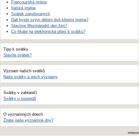
Francouzská jména
Italská jména
Svátek zamilovaných
Dali byste svým dětem dvě křestní jména?
Slavíme Mezinárodní den žen?
Co říkáte na elektronická přání k svátku?
Tipy k svátku
Slavíte svátek?
Význam našich svátků
Naše svátky a jejich významy
Svátky v zahraničí
Svátky u sousedů
O významných dnech
Znáte naše významné dny?
reklama