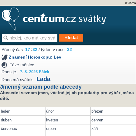
reklama
Přesný čas:
17
:
32
/ týden v roce:
32
Znamení Horoskopu:
Lev
Fáze měsíce:
Dnes je:
7. 8. 2026 Pátek
Lada
Dnes má svátek:
Jmenný seznam podle abecedy
Abecední seznam jmen, včetně jejich popularity pro výběr jména
dítě.
leden
únor
březen
duben
květen
červen
červenec
srpen
září