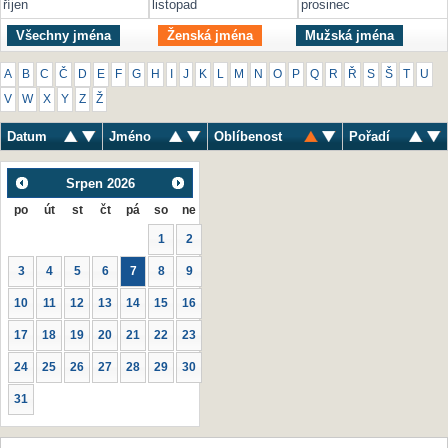
říjen
listopad
prosinec
Všechny jména
Ženská jména
Mužská jména
A
B
C
Č
D
E
F
G
H
I
J
K
L
M
N
O
P
Q
R
Ř
S
Š
T
U
V
W
X
Y
Z
Ž
Datum
Jméno
Oblíbenost
Pořadí
Srpen
2026
po
út
st
čt
pá
so
ne
1
2
3
4
5
6
7
8
9
10
11
12
13
14
15
16
17
18
19
20
21
22
23
24
25
26
27
28
29
30
31