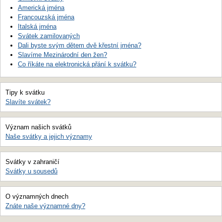
Americká jména
Francouzská jména
Italská jména
Svátek zamilovaných
Dali byste svým dětem dvě křestní jména?
Slavíme Mezinárodní den žen?
Co říkáte na elektronická přání k svátku?
Tipy k svátku
Slavíte svátek?
Význam našich svátků
Naše svátky a jejich významy
Svátky v zahraničí
Svátky u sousedů
O významných dnech
Znáte naše významné dny?