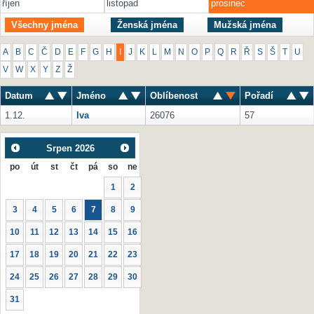
říjen
listopad
prosinec
Všechny jména
Ženská jména
Mužská jména
A
B
C
Č
D
E
F
G
H
I
J
K
L
M
N
O
P
Q
R
Ř
S
Š
T
U
V
W
X
Y
Z
Ž
Datum
Jméno
Oblíbenost
Pořadí
1.12.
Iva
26076
57
Srpen
2026
po
út
st
čt
pá
so
ne
1
2
3
4
5
6
7
8
9
10
11
12
13
14
15
16
17
18
19
20
21
22
23
24
25
26
27
28
29
30
31