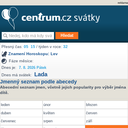
reklama
Přesný čas:
05
15
/ týden v roce:
32
Znamení Horoskopu:
Lev
Fáze měsíce:
Dnes je:
7. 8. 2026 Pátek
Lada
Dnes má svátek:
Jmenný seznam podle abecedy
Abecední seznam jmen, včetně jejich popularity pro výběr jména
dítě.
leden
únor
březen
duben
květen
červen
červenec
srpen
září