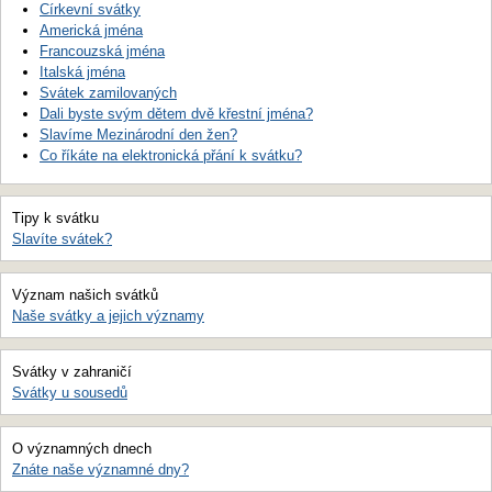
Církevní svátky
Americká jména
Francouzská jména
Italská jména
Svátek zamilovaných
Dali byste svým dětem dvě křestní jména?
Slavíme Mezinárodní den žen?
Co říkáte na elektronická přání k svátku?
Tipy k svátku
Slavíte svátek?
Význam našich svátků
Naše svátky a jejich významy
Svátky v zahraničí
Svátky u sousedů
O významných dnech
Znáte naše významné dny?