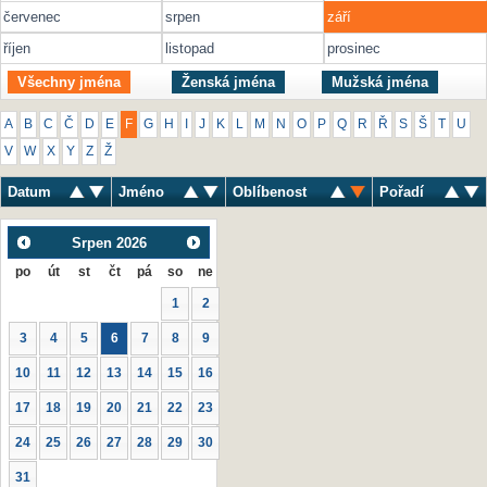
červenec
srpen
září
říjen
listopad
prosinec
Všechny jména
Ženská jména
Mužská jména
A
B
C
Č
D
E
F
G
H
I
J
K
L
M
N
O
P
Q
R
Ř
S
Š
T
U
V
W
X
Y
Z
Ž
Datum
Jméno
Oblíbenost
Pořadí
Srpen
2026
po
út
st
čt
pá
so
ne
1
2
3
4
5
6
7
8
9
10
11
12
13
14
15
16
17
18
19
20
21
22
23
24
25
26
27
28
29
30
31