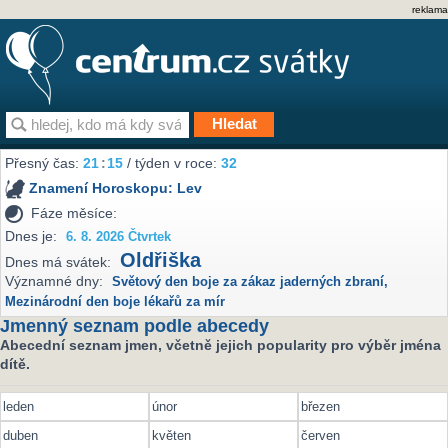
reklama
Přesný čas:
21
:
15
/ týden v roce:
32
Znamení Horoskopu:
Lev
Fáze měsíce:
Dnes je:
6. 8. 2026 Čtvrtek
Oldřiška
Dnes má svátek:
Významné dny:
Světový den boje za zákaz jaderných zbraní
,
Mezinárodní den boje lékařů za mír
Jmenný seznam podle abecedy
Abecední seznam jmen, včetně jejich popularity pro výběr jména
dítě.
leden
únor
březen
duben
květen
červen