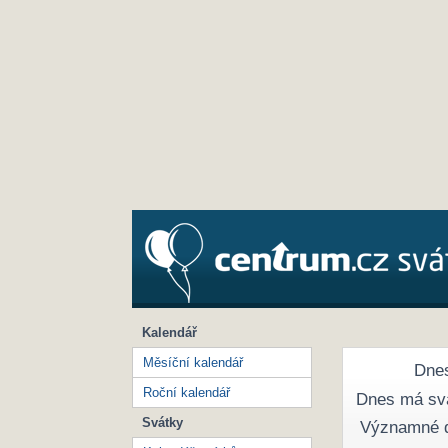
Kalendář
Měsíční kalendář
Dnes
Roční kalendář
Dnes má sv
Svátky
Významné 