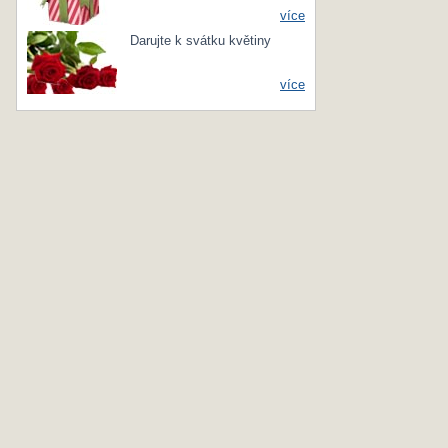
více
Darujte k svátku květiny
více