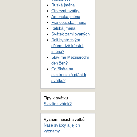
Ruská jména
Církevní svátky
Americká jména
Francouzská jména
Italská jména
Svátek zamilovaných
Dali byste svým
dětem dvě křestní
jména?
Slavíme Mezinárodní
den žen?
Co říkáte na
elektronická přání k
svátku?
Tipy k svátku
Slavíte svátek?
Význam našich svátků
Naše svátky a jejich
významy