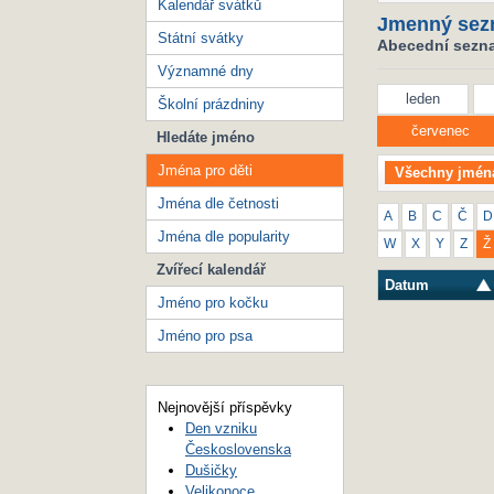
Kalendář svátků
Jmenný sez
Státní svátky
Abecední seznam
Významné dny
leden
Školní prázdniny
červenec
Hledáte jméno
Jména pro děti
Všechny jmén
Jména dle četnosti
A
B
C
Č
D
Jména dle popularity
W
X
Y
Z
Ž
Zvířecí kalendář
Datum
Jméno pro kočku
Jméno pro psa
Nejnovější příspěvky
Den vzniku
Československa
Dušičky
Velikonoce