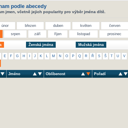
nam podle abecedy
 jmen, včetně jejich popularity pro výběr jména dítě.
únor
březen
duben
květen
červen
srpen
září
říjen
listopad
prosinec
a
Ženská jména
Mužská jména
E
F
G
H
I
J
K
L
M
N
O
P
Q
R
Ř
S
Š
T
U
V
Jméno
Oblíbenost
Pořadí