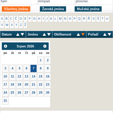
říjen
listopad
prosinec
Všechny jména
Ženská jména
Mužská jména
A
B
C
Č
D
E
F
G
H
I
J
K
L
M
N
O
P
Q
R
Ř
S
Š
T
U
V
W
X
Y
Z
Ž
Datum
Jméno
Oblíbenost
Pořadí
Srpen
2026
po
út
st
čt
pá
so
ne
1
2
3
4
5
6
7
8
9
10
11
12
13
14
15
16
17
18
19
20
21
22
23
24
25
26
27
28
29
30
31