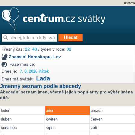
reklama
Přesný čas:
22
43
/ týden v roce:
32
Znamení Horoskopu:
Lev
Fáze měsíce:
Dnes je:
7. 8. 2026 Pátek
Lada
Dnes má svátek:
Jmenný seznam podle abecedy
Abecední seznam jmen, včetně jejich popularity pro výběr jména
dítě.
leden
únor
březen
duben
květen
červen
červenec
srpen
září