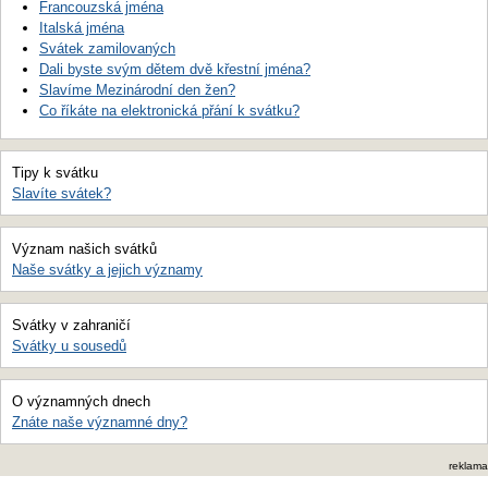
Francouzská jména
Italská jména
Svátek zamilovaných
Dali byste svým dětem dvě křestní jména?
Slavíme Mezinárodní den žen?
Co říkáte na elektronická přání k svátku?
Tipy k svátku
Slavíte svátek?
Význam našich svátků
Naše svátky a jejich významy
Svátky v zahraničí
Svátky u sousedů
O významných dnech
Znáte naše významné dny?
reklama