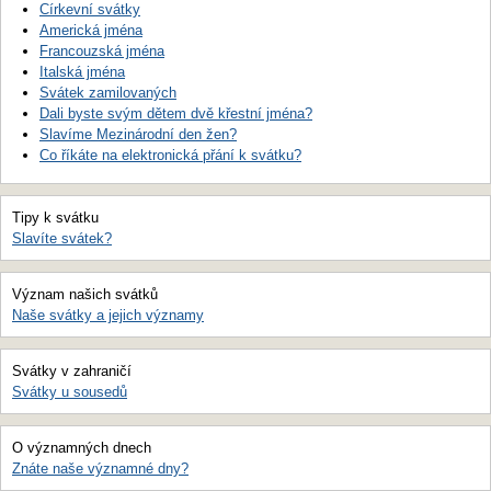
Církevní svátky
Americká jména
Francouzská jména
Italská jména
Svátek zamilovaných
Dali byste svým dětem dvě křestní jména?
Slavíme Mezinárodní den žen?
Co říkáte na elektronická přání k svátku?
Tipy k svátku
Slavíte svátek?
Význam našich svátků
Naše svátky a jejich významy
Svátky v zahraničí
Svátky u sousedů
O významných dnech
Znáte naše významné dny?