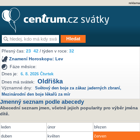
reklama
Přesný čas:
23
42
/ týden v roce:
32
Znamení Horoskopu:
Lev
Fáze měsíce:
Dnes je:
6. 8. 2026 Čtvrtek
Oldřiška
Dnes má svátek:
Významné dny:
Světový den boje za zákaz jaderných zbraní
,
Mezinárodní den boje lékařů za mír
Jmenný seznam podle abecedy
Abecední seznam jmen, včetně jejich popularity pro výběr jména
dítě.
leden
únor
březen
duben
květen
červen