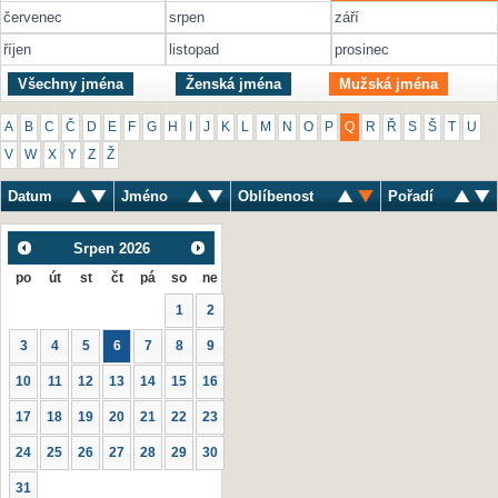
červenec
srpen
září
říjen
listopad
prosinec
Všechny jména
Ženská jména
Mužská jména
A
B
C
Č
D
E
F
G
H
I
J
K
L
M
N
O
P
Q
R
Ř
S
Š
T
U
V
W
X
Y
Z
Ž
Datum
Jméno
Oblíbenost
Pořadí
Srpen
2026
po
út
st
čt
pá
so
ne
1
2
3
4
5
6
7
8
9
10
11
12
13
14
15
16
17
18
19
20
21
22
23
24
25
26
27
28
29
30
31