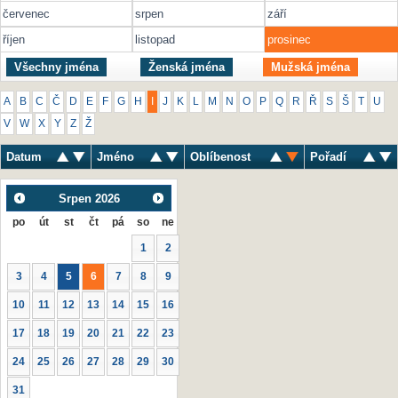
červenec
srpen
září
říjen
listopad
prosinec
Všechny jména
Ženská jména
Mužská jména
A
B
C
Č
D
E
F
G
H
I
J
K
L
M
N
O
P
Q
R
Ř
S
Š
T
U
V
W
X
Y
Z
Ž
Datum
Jméno
Oblíbenost
Pořadí
Srpen
2026
po
út
st
čt
pá
so
ne
1
2
3
4
5
6
7
8
9
10
11
12
13
14
15
16
17
18
19
20
21
22
23
24
25
26
27
28
29
30
31