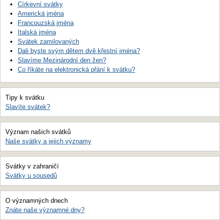
Církevní svátky
Americká jména
Francouzská jména
Italská jména
Svátek zamilovaných
Dali byste svým dětem dvě křestní jména?
Slavíme Mezinárodní den žen?
Co říkáte na elektronická přání k svátku?
Tipy k svátku
Slavíte svátek?
Význam našich svátků
Naše svátky a jejich významy
Svátky v zahraničí
Svátky u sousedů
O významných dnech
Znáte naše významné dny?