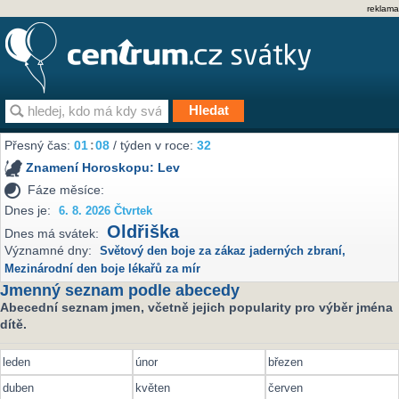
reklama
Přesný čas:
01
:
08
/ týden v roce:
32
Znamení Horoskopu:
Lev
Fáze měsíce:
Dnes je:
6. 8. 2026 Čtvrtek
Oldřiška
Dnes má svátek:
Významné dny:
Světový den boje za zákaz jaderných zbraní
,
Mezinárodní den boje lékařů za mír
Jmenný seznam podle abecedy
Abecední seznam jmen, včetně jejich popularity pro výběr jména
dítě.
leden
únor
březen
duben
květen
červen