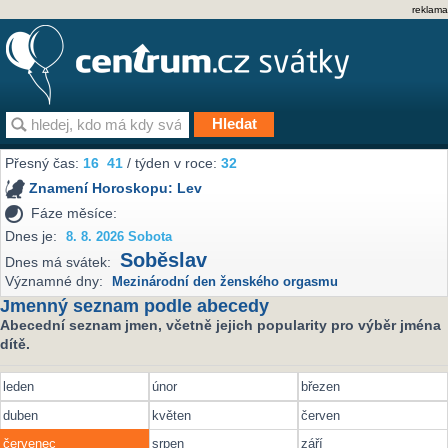
reklama
Přesný čas:
16
41
/ týden v roce:
32
Znamení Horoskopu:
Lev
Fáze měsíce:
Dnes je:
8. 8. 2026 Sobota
Soběslav
Dnes má svátek:
Významné dny:
Mezinárodní den ženského orgasmu
Jmenný seznam podle abecedy
Abecední seznam jmen, včetně jejich popularity pro výběr jména
dítě.
leden
únor
březen
duben
květen
červen
červenec
srpen
září