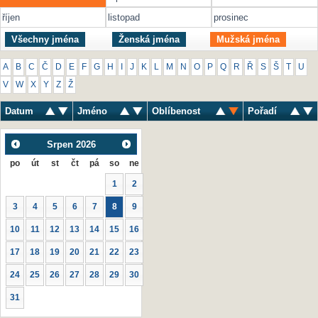
říjen
listopad
prosinec
Všechny jména
Ženská jména
Mužská jména
A
B
C
Č
D
E
F
G
H
I
J
K
L
M
N
O
P
Q
R
Ř
S
Š
T
U
V
W
X
Y
Z
Ž
Datum
Jméno
Oblíbenost
Pořadí
Srpen
2026
po
út
st
čt
pá
so
ne
1
2
3
4
5
6
7
8
9
10
11
12
13
14
15
16
17
18
19
20
21
22
23
24
25
26
27
28
29
30
31