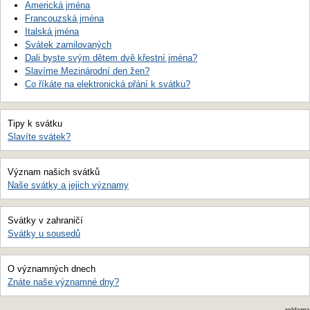
Americká jména
Francouzská jména
Italská jména
Svátek zamilovaných
Dali byste svým dětem dvě křestní jména?
Slavíme Mezinárodní den žen?
Co říkáte na elektronická přání k svátku?
Tipy k svátku
Slavíte svátek?
Význam našich svátků
Naše svátky a jejich významy
Svátky v zahraničí
Svátky u sousedů
O významných dnech
Znáte naše významné dny?
reklama