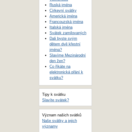
Ruská jména
Církevní svátky
Americká jména
Francouzská jména
Italská jména
Svátek zamilovaných
Dali byste svým
dětem dvě křestní
jména?
Slavíme Mezinárodní
den žen?
Co říkáte na
elektronická přání k
svátku?
Tipy k svátku
Slavíte svátek?
Význam našich svátků
Naše svátky a jejich
významy