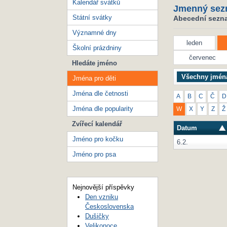
Kalendář svátků
Jmenný sez
Státní svátky
Abecední seznam
Významné dny
leden
Školní prázdniny
červenec
Hledáte jméno
Všechny jmén
Jména pro děti
Jména dle četnosti
A
B
C
Č
D
Jména dle popularity
W
X
Y
Z
Ž
Zvířecí kalendář
Datum
Jméno pro kočku
6.2.
Jméno pro psa
Nejnovější příspěvky
Den vzniku
Československa
Dušičky
Velikonoce