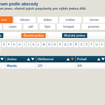
nam podle abecedy
 jmen, včetně jejich popularity pro výběr jména dítě.
únor
březen
duben
květen
červen
srpen
září
říjen
listopad
prosinec
a
Ženská jména
Mužská jména
E
F
G
H
I
J
K
L
M
N
O
P
Q
R
Ř
S
Š
T
U
V
Jméno
Oblíbenost
Pořadí
Wanda
325
405