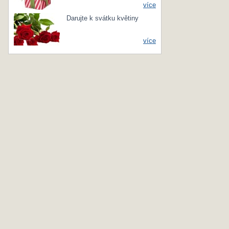
více
Darujte k svátku květiny
více