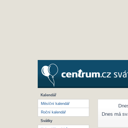
Kalendář
Měsíční kalendář
Dnes
Roční kalendář
Dnes má sv
Svátky