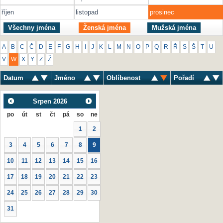
říjen
listopad
prosinec
Všechny jména
Ženská jména
Mužská jména
A
B
C
Č
D
E
F
G
H
I
J
K
L
M
N
O
P
Q
R
Ř
S
Š
T
U
V
W
X
Y
Z
Ž
Datum
Jméno
Oblíbenost
Pořadí
Srpen
2026
po
út
st
čt
pá
so
ne
1
2
3
4
5
6
7
8
9
10
11
12
13
14
15
16
17
18
19
20
21
22
23
24
25
26
27
28
29
30
31