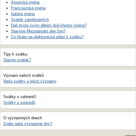
Americká jména
Francouzská jména
Italská jména
Svátek zamilovaných
Dali byste svým dětem dvě křestní jména?
Slavíme Mezinárodní den žen?
Co říkáte na elektronická přání k svátku?
Tipy k svátku
Slavíte svátek?
Význam našich svátků
Naše svátky a jejich významy
Svátky v zahraničí
Svátky u sousedů
O významných dnech
Znáte naše významné dny?
reklama