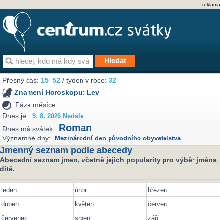
reklama
Přesný čas:
15
52
/ týden v roce:
32
Znamení Horoskopu:
Lev
Fáze měsíce:
Dnes je:
9. 8. 2026 Neděle
Roman
Dnes má svátek:
Významné dny:
Mezinárodní den původního obyvatelstva
Jmenný seznam podle abecedy
Abecední seznam jmen, včetně jejich popularity pro výběr jména
dítě.
leden
únor
březen
duben
květen
červen
červenec
srpen
září