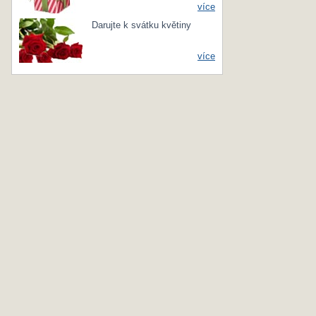
více
Darujte k svátku květiny
více