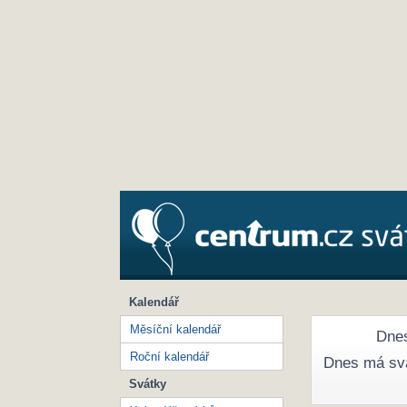
Kalendář
Měsíční kalendář
Dnes
Roční kalendář
Dnes má sv
Svátky