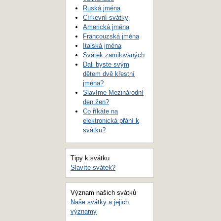
Ruská jména
Církevní svátky
Americká jména
Francouzská jména
Italská jména
Svátek zamilovaných
Dali byste svým
dětem dvě křestní
jména?
Slavíme Mezinárodní
den žen?
Co říkáte na
elektronická přání k
svátku?
Tipy k svátku
Slavíte svátek?
Význam našich svátků
Naše svátky a jejich
významy