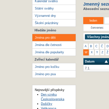
Kalendář svátků
Jmenný sez
Státní svátky
Abecední seznam
Významné dny
leden
Školní prázdniny
červenec
Hledáte jméno
Všechny jmén
Jména pro děti
Jména dle četnosti
A
B
C
Č
D
Jména dle popularity
W
X
Y
Z
Ž
Zvířecí kalendář
Datum
Jméno pro kočku
7.1.
Jméno pro psa
Nejnovější příspěvky
Den vzniku
Československa
Dušičky
Velikonoce