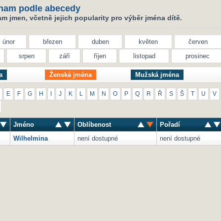
nam podle abecedy
 jmen, včetně jejich popularity pro výběr jména dítě.
únor
březen
duben
květen
červen
srpen
září
říjen
listopad
prosinec
a
Ženská jména
Mužská jména
E
F
G
H
I
J
K
L
M
N
O
P
Q
R
Ř
S
Š
T
U
V
Jméno
Oblíbenost
Pořadí
Wilhelmina
není dostupné
není dostupné