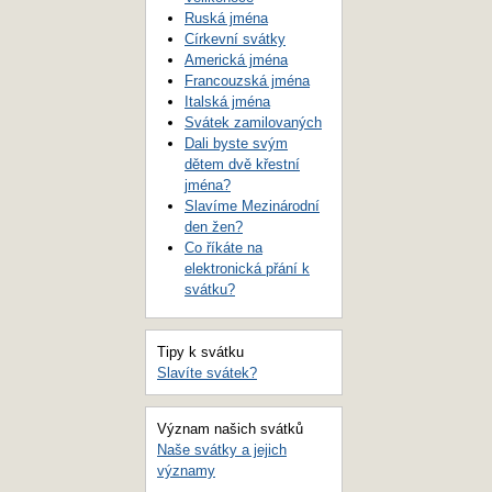
Ruská jména
Církevní svátky
Americká jména
Francouzská jména
Italská jména
Svátek zamilovaných
Dali byste svým
dětem dvě křestní
jména?
Slavíme Mezinárodní
den žen?
Co říkáte na
elektronická přání k
svátku?
Tipy k svátku
Slavíte svátek?
Význam našich svátků
Naše svátky a jejich
významy