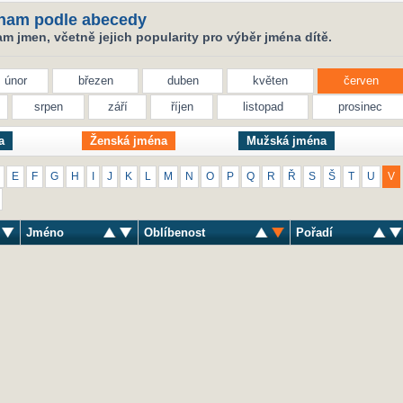
nam podle abecedy
 jmen, včetně jejich popularity pro výběr jména dítě.
únor
březen
duben
květen
červen
srpen
září
říjen
listopad
prosinec
a
Ženská jména
Mužská jména
E
F
G
H
I
J
K
L
M
N
O
P
Q
R
Ř
S
Š
T
U
V
Jméno
Oblíbenost
Pořadí