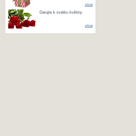
více
Darujte k svátku květiny
více