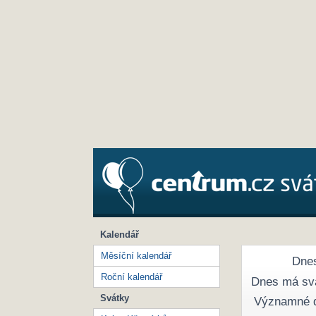
Kalendář
Měsíční kalendář
Dnes
Roční kalendář
Dnes má sv
Svátky
Významné 