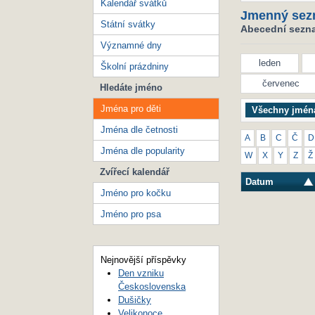
Kalendář svátků
Jmenný sez
Státní svátky
Abecední seznam
Významné dny
leden
Školní prázdniny
červenec
Hledáte jméno
Jména pro děti
Všechny jmén
Jména dle četnosti
A
B
C
Č
D
Jména dle popularity
W
X
Y
Z
Ž
Zvířecí kalendář
Datum
Jméno pro kočku
Jméno pro psa
Nejnovější příspěvky
Den vzniku
Československa
Dušičky
Velikonoce