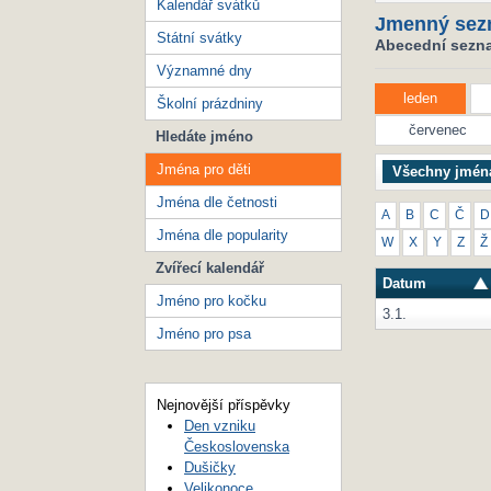
Kalendář svátků
Jmenný sez
Státní svátky
Abecední seznam
Významné dny
leden
Školní prázdniny
červenec
Hledáte jméno
Jména pro děti
Všechny jmén
Jména dle četnosti
A
B
C
Č
D
Jména dle popularity
W
X
Y
Z
Ž
Zvířecí kalendář
Datum
Jméno pro kočku
3.1.
Jméno pro psa
Nejnovější příspěvky
Den vzniku
Československa
Dušičky
Velikonoce