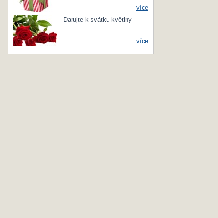
více
Darujte k svátku květiny
více