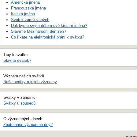
Americká jména
Francouzská jména
Italská jména
Svátek zamilovaných
Dali byste svým dětem dvě křestní jména?
Slavíme Mezinárodní den žen?
Co říkáte na elektronická přání k svátku?
Tipy k svátku
Slavíte svátek?
Význam našich svátků
Naše svátky a jejich významy
Svátky v zahraničí
Svátky u sousedů
O významných dnech
Znáte naše významné dny?
reklama