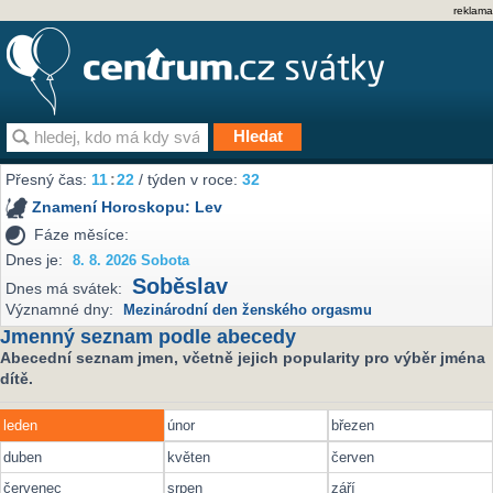
reklama
Přesný čas:
11
:
22
/ týden v roce:
32
Znamení Horoskopu:
Lev
Fáze měsíce:
Dnes je:
8. 8. 2026 Sobota
Soběslav
Dnes má svátek:
Významné dny:
Mezinárodní den ženského orgasmu
Jmenný seznam podle abecedy
Abecední seznam jmen, včetně jejich popularity pro výběr jména
dítě.
leden
únor
březen
duben
květen
červen
červenec
srpen
září