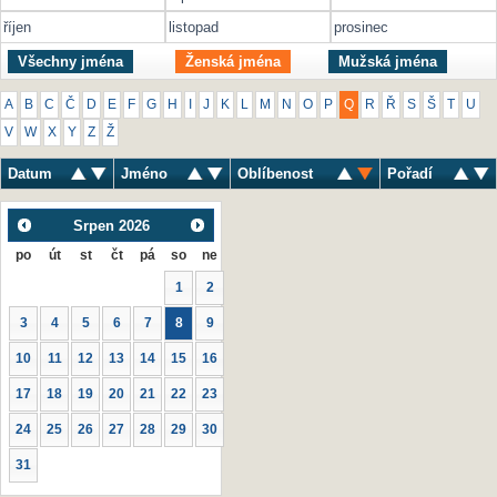
říjen
listopad
prosinec
Všechny jména
Ženská jména
Mužská jména
A
B
C
Č
D
E
F
G
H
I
J
K
L
M
N
O
P
Q
R
Ř
S
Š
T
U
V
W
X
Y
Z
Ž
Datum
Jméno
Oblíbenost
Pořadí
Srpen
2026
po
út
st
čt
pá
so
ne
1
2
3
4
5
6
7
8
9
10
11
12
13
14
15
16
17
18
19
20
21
22
23
24
25
26
27
28
29
30
31