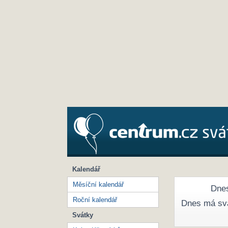
Kalendář
Měsíční kalendář
Dnes
Roční kalendář
Dnes má sv
Svátky