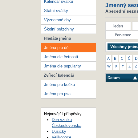
Kalendář svátků
Jmenný sez
Státní svátky
Abecední seznam
Významné dny
leden
Školní prázdniny
červenec
Hledáte jméno
Všechny jmén
Jména pro děti
Jména dle četnosti
A
B
C
Č
D
Jména dle popularity
W
X
Y
Z
Ž
Zvířecí kalendář
Datum
Jméno pro kočku
Jméno pro psa
Nejnovější příspěvky
Den vzniku
Československa
Dušičky
Velikonoce