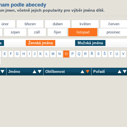
nam podle abecedy
 jmen, včetně jejich popularity pro výběr jména dítě.
únor
březen
duben
květen
červen
srpen
září
říjen
listopad
prosinec
a
Ženská jména
Mužská jména
E
F
G
H
I
J
K
L
M
N
O
P
Q
R
Ř
S
Š
T
U
V
Jméno
Oblíbenost
Pořadí