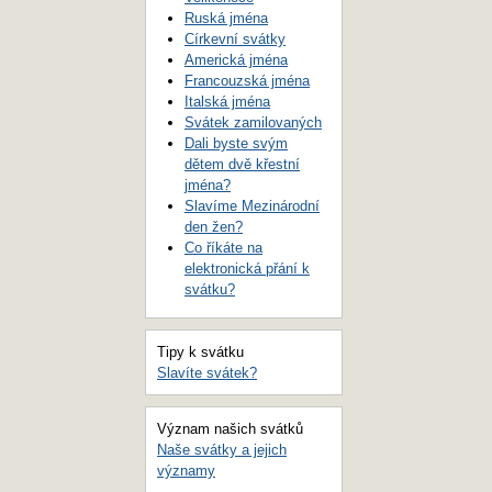
Ruská jména
Církevní svátky
Americká jména
Francouzská jména
Italská jména
Svátek zamilovaných
Dali byste svým
dětem dvě křestní
jména?
Slavíme Mezinárodní
den žen?
Co říkáte na
elektronická přání k
svátku?
Tipy k svátku
Slavíte svátek?
Význam našich svátků
Naše svátky a jejich
významy