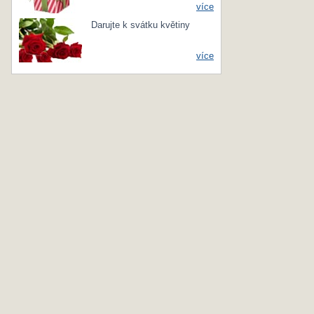
více
Darujte k svátku květiny
více