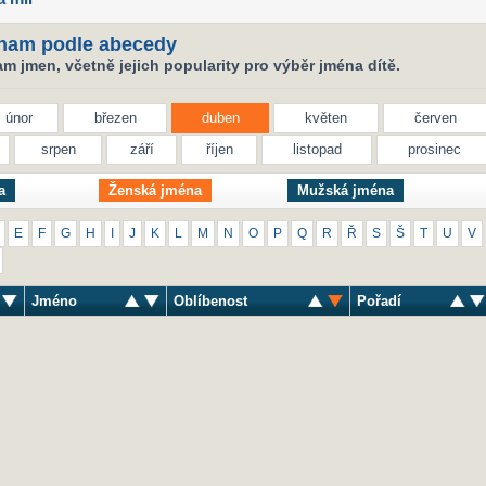
nam podle abecedy
 jmen, včetně jejich popularity pro výběr jména dítě.
únor
březen
duben
květen
červen
srpen
září
říjen
listopad
prosinec
a
Ženská jména
Mužská jména
E
F
G
H
I
J
K
L
M
N
O
P
Q
R
Ř
S
Š
T
U
V
Jméno
Oblíbenost
Pořadí