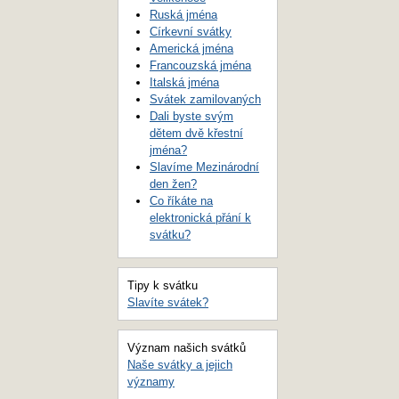
Ruská jména
Církevní svátky
Americká jména
Francouzská jména
Italská jména
Svátek zamilovaných
Dali byste svým
dětem dvě křestní
jména?
Slavíme Mezinárodní
den žen?
Co říkáte na
elektronická přání k
svátku?
Tipy k svátku
Slavíte svátek?
Význam našich svátků
Naše svátky a jejich
významy