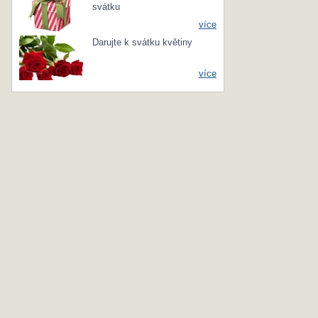
svátku
více
Darujte k svátku květiny
více