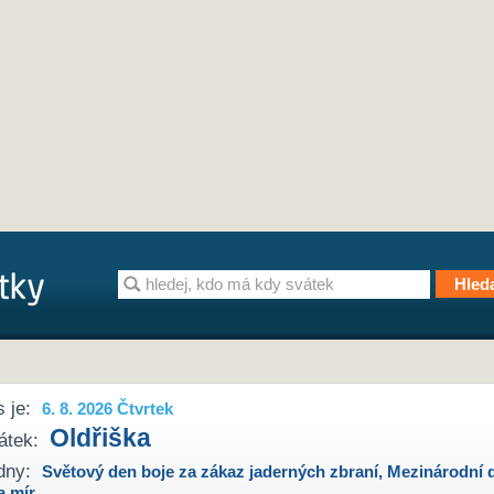
 je:
6. 8. 2026 Čtvrtek
Oldřiška
átek:
dny:
Světový den boje za zákaz jaderných zbraní
,
Mezinárodní 
a mír