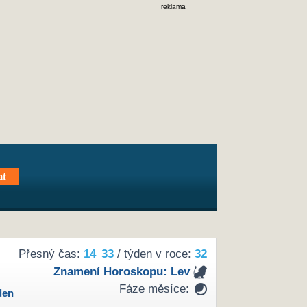
reklama
Přesný čas:
14
:
33
/ týden v roce:
32
Znamení Horoskopu:
Lev
Fáze měsíce:
den