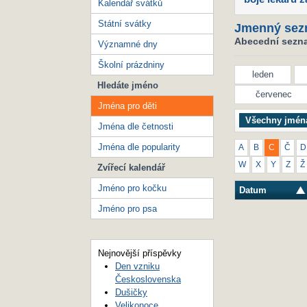
Kalendář svátků
Státní svátky
Jmenný sez
Abecední seznam
Významné dny
Školní prázdniny
leden
Hledáte jméno
červenec
Jména pro děti
Všechny jmén
Jména dle četnosti
Jména dle popularity
A
B
C
Č
D
W
X
Y
Z
Ž
Zvířecí kalendář
Jméno pro kočku
Datum
Jméno pro psa
Nejnovější příspěvky
Den vzniku
Československa
Dušičky
Velikonoce