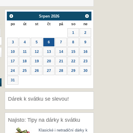
Srpen
2026
po
út
st
čt
pá
so
ne
1
2
3
4
5
6
7
8
9
10
11
12
13
14
15
16
17
18
19
20
21
22
23
24
25
26
27
28
29
30
31
Dárek k svátku se slevou!
Najisto: Tipy na dárky k svátku
Klasické i netradiční dárky k