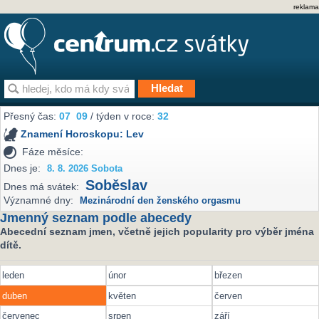
reklama
Přesný čas:
07
09
/ týden v roce:
32
Znamení Horoskopu:
Lev
Fáze měsíce:
Dnes je:
8. 8. 2026 Sobota
Soběslav
Dnes má svátek:
Významné dny:
Mezinárodní den ženského orgasmu
Jmenný seznam podle abecedy
Abecední seznam jmen, včetně jejich popularity pro výběr jména
dítě.
leden
únor
březen
duben
květen
červen
červenec
srpen
září