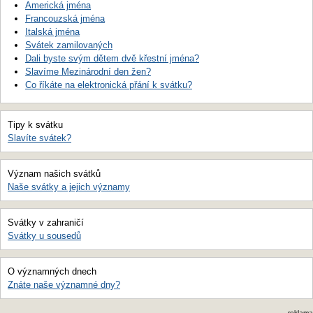
Americká jména
Francouzská jména
Italská jména
Svátek zamilovaných
Dali byste svým dětem dvě křestní jména?
Slavíme Mezinárodní den žen?
Co říkáte na elektronická přání k svátku?
Tipy k svátku
Slavíte svátek?
Význam našich svátků
Naše svátky a jejich významy
Svátky v zahraničí
Svátky u sousedů
O významných dnech
Znáte naše významné dny?
reklama