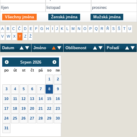
říjen
listopad
prosinec
Všechny jména
Ženská jména
Mužská jména
A
B
C
Č
D
E
F
G
H
I
J
K
L
M
N
O
P
Q
R
Ř
S
Š
T
U
V
W
X
Y
Z
Ž
Datum
Jméno
Oblíbenost
Pořadí
Srpen
2026
po
út
st
čt
pá
so
ne
1
2
3
4
5
6
7
8
9
10
11
12
13
14
15
16
17
18
19
20
21
22
23
24
25
26
27
28
29
30
31