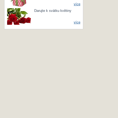
více
Darujte k svátku květiny
více