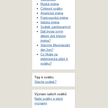
Ruská jména
Církevní svátky
Americká jména
Francouzská jména
Italská jména
Svátek zamilovaných
Dali byste svým
dětem dvě křestní
jména?
Slavíme Mezinárodní
den žen?
Co říkáte na
elektronická přání k
svátku?
Tipy k svátku
Slavíte svátek?
Význam našich svátků
Naše svátky a jejich
významy