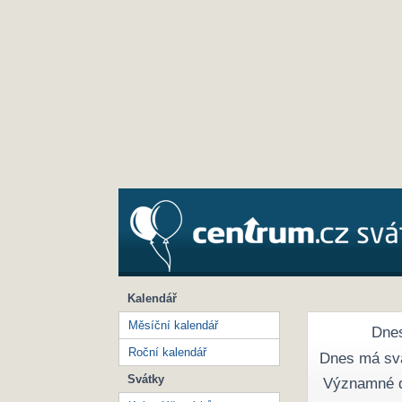
Kalendář
Měsíční kalendář
Dnes
Roční kalendář
Dnes má sv
Svátky
Významné 