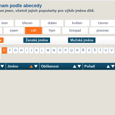
nam podle abecedy
 jmen, včetně jejich popularity pro výběr jména dítě.
únor
březen
duben
květen
červen
srpen
září
říjen
listopad
prosinec
a
Ženská jména
Mužská jména
E
F
G
H
I
J
K
L
M
N
O
P
Q
R
Ř
S
Š
T
U
V
Jméno
Oblíbenost
Pořadí