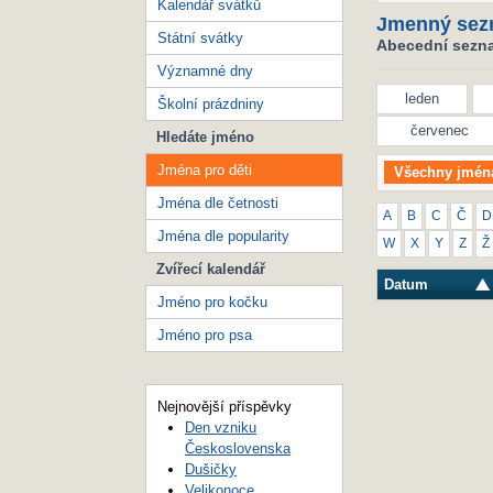
Kalendář svátků
Jmenný sez
Státní svátky
Abecední seznam
Významné dny
leden
Školní prázdniny
červenec
Hledáte jméno
Jména pro děti
Všechny jmén
Jména dle četnosti
A
B
C
Č
D
Jména dle popularity
W
X
Y
Z
Ž
Zvířecí kalendář
Datum
Jméno pro kočku
Jméno pro psa
Nejnovější příspěvky
Den vzniku
Československa
Dušičky
Velikonoce