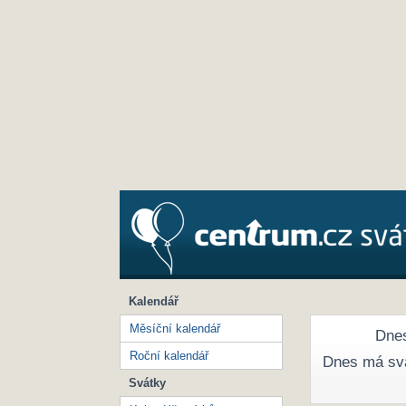
Kalendář
Měsíční kalendář
Dnes
Roční kalendář
Dnes má sv
Svátky