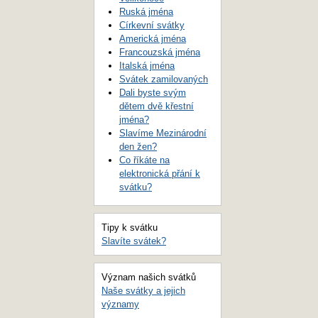
Ruská jména
Církevní svátky
Americká jména
Francouzská jména
Italská jména
Svátek zamilovaných
Dali byste svým
dětem dvě křestní
jména?
Slavíme Mezinárodní
den žen?
Co říkáte na
elektronická přání k
svátku?
Tipy k svátku
Slavíte svátek?
Význam našich svátků
Naše svátky a jejich
významy