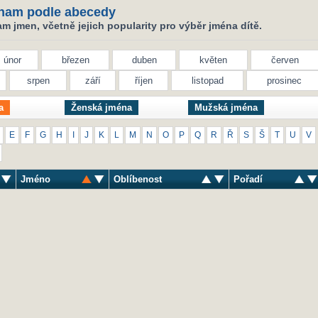
nam podle abecedy
 jmen, včetně jejich popularity pro výběr jména dítě.
únor
březen
duben
květen
červen
srpen
září
říjen
listopad
prosinec
a
Ženská jména
Mužská jména
E
F
G
H
I
J
K
L
M
N
O
P
Q
R
Ř
S
Š
T
U
V
Jméno
Oblíbenost
Pořadí