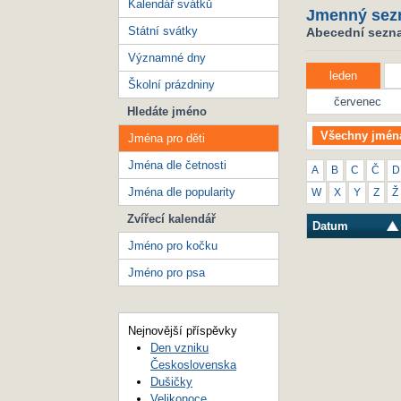
Kalendář svátků
Jmenný sez
Státní svátky
Abecední seznam
Významné dny
leden
Školní prázdniny
červenec
Hledáte jméno
Všechny jmén
Jména pro děti
Jména dle četnosti
A
B
C
Č
D
Jména dle popularity
W
X
Y
Z
Ž
Zvířecí kalendář
Datum
Jméno pro kočku
Jméno pro psa
Nejnovější příspěvky
Den vzniku
Československa
Dušičky
Velikonoce