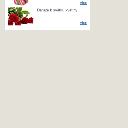
více
Darujte k svátku květiny
více