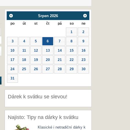
Srpen
2026
po
út
st
čt
pá
so
ne
1
2
3
4
5
6
7
8
9
10
11
12
13
14
15
16
17
18
19
20
21
22
23
24
25
26
27
28
29
30
31
Dárek k svátku se slevou!
Najisto: Tipy na dárky k svátku
Klasické i netradiční dárky k