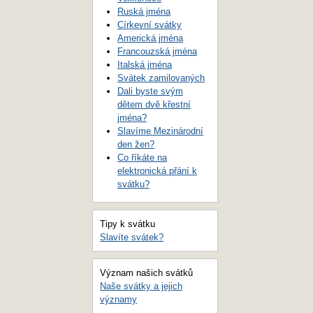
Ruská jména
Církevní svátky
Americká jména
Francouzská jména
Italská jména
Svátek zamilovaných
Dali byste svým
dětem dvě křestní
jména?
Slavíme Mezinárodní
den žen?
Co říkáte na
elektronická přání k
svátku?
Tipy k svátku
Slavíte svátek?
Význam našich svátků
Naše svátky a jejich
významy