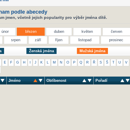
nam podle abecedy
 jmen, včetně jejich popularity pro výběr jména dítě.
únor
březen
duben
květen
červen
srpen
září
říjen
listopad
prosinec
a
Ženská jména
Mužská jména
E
F
G
H
I
J
K
L
M
N
O
P
Q
R
Ř
S
Š
T
U
V
Jméno
Oblíbenost
Pořadí