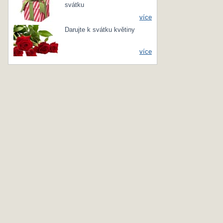
svátku
více
Darujte k svátku květiny
více