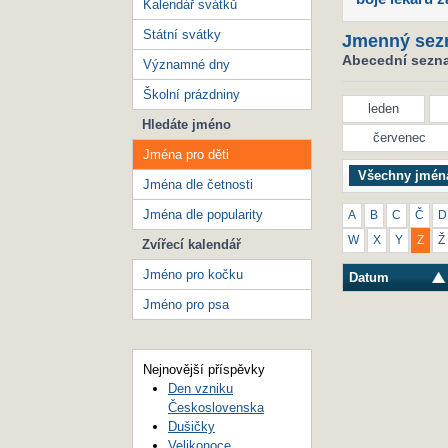
Kalendář svátků
Státní svátky
Jmenný sez
Abecední seznam
Významné dny
Školní prázdniny
leden
Hledáte jméno
červenec
Jména pro děti
Všechny jmén
Jména dle četnosti
Jména dle popularity
A
B
C
Č
D
W
X
Y
Z
Ž
Zvířecí kalendář
Jméno pro kočku
Datum
Jméno pro psa
Nejnovější příspěvky
Den vzniku
Československa
Dušičky
Velikonoce