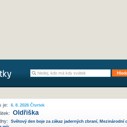
 je:
6. 8. 2026 Čtvrtek
Oldřiška
átek:
dny:
Světový den boje za zákaz jaderných zbraní
,
Mezinárodní 
a mír