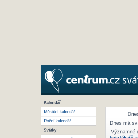
Kalendář
Měsíční kalendář
Dnes
Roční kalendář
Dnes má sv
Svátky
Významné 
boje lékařů z