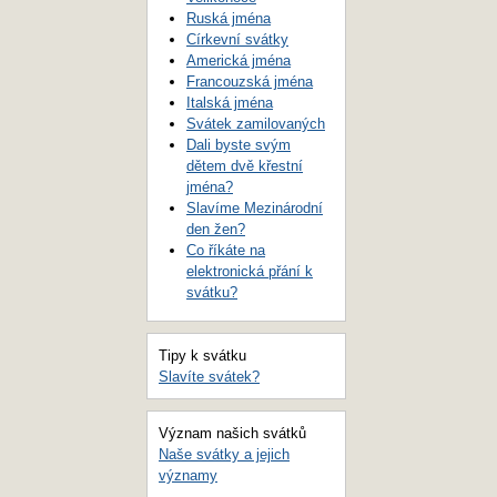
Ruská jména
Církevní svátky
Americká jména
Francouzská jména
Italská jména
Svátek zamilovaných
Dali byste svým
dětem dvě křestní
jména?
Slavíme Mezinárodní
den žen?
Co říkáte na
elektronická přání k
svátku?
Tipy k svátku
Slavíte svátek?
Význam našich svátků
Naše svátky a jejich
významy