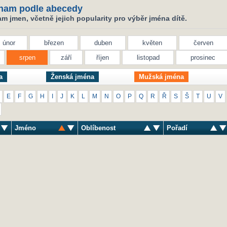
nam podle abecedy
 jmen, včetně jejich popularity pro výběr jména dítě.
únor
březen
duben
květen
červen
srpen
září
říjen
listopad
prosinec
a
Ženská jména
Mužská jména
E
F
G
H
I
J
K
L
M
N
O
P
Q
R
Ř
S
Š
T
U
V
Jméno
Oblíbenost
Pořadí