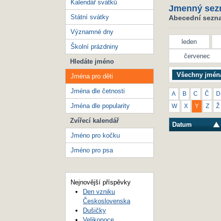
Kalendář svátků
Jmenný sez
Státní svátky
Abecední seznam
Významné dny
leden
Školní prázdniny
červenec
Hledáte jméno
Všechny jmén
Jména pro děti
Jména dle četnosti
A
B
C
Č
D
Jména dle popularity
W
X
Y
Z
Ž
Zvířecí kalendář
Datum
Jméno pro kočku
Jméno pro psa
Nejnovější příspěvky
Den vzniku
Československa
Dušičky
Velikonoce