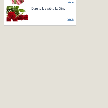
více
Darujte k svátku květiny
více