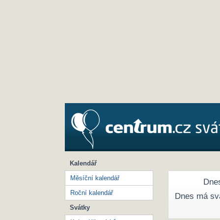
Kalendář
Měsíční kalendář
Dnes
Roční kalendář
Dnes má sv
Svátky