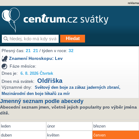
reklama
Přesný čas:
21
:
21
/ týden v roce:
32
Znamení Horoskopu:
Lev
Fáze měsíce:
Dnes je:
6. 8. 2026 Čtvrtek
Oldřiška
Dnes má svátek:
Významné dny:
Světový den boje za zákaz jaderných zbraní
,
Mezinárodní den boje lékařů za mír
Jmenný seznam podle abecedy
Abecední seznam jmen, včetně jejich popularity pro výběr jména
dítě.
leden
únor
březen
duben
květen
červen