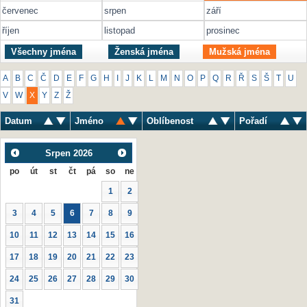
červenec
srpen
září
říjen
listopad
prosinec
Všechny jména
Ženská jména
Mužská jména
A
B
C
Č
D
E
F
G
H
I
J
K
L
M
N
O
P
Q
R
Ř
S
Š
T
U
V
W
X
Y
Z
Ž
Datum
Jméno
Oblíbenost
Pořadí
Srpen
2026
po
út
st
čt
pá
so
ne
1
2
3
4
5
6
7
8
9
10
11
12
13
14
15
16
17
18
19
20
21
22
23
24
25
26
27
28
29
30
31