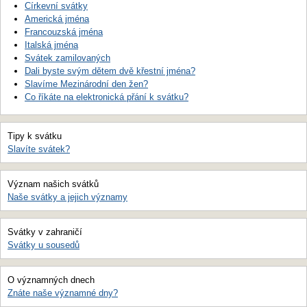
Církevní svátky
Americká jména
Francouzská jména
Italská jména
Svátek zamilovaných
Dali byste svým dětem dvě křestní jména?
Slavíme Mezinárodní den žen?
Co říkáte na elektronická přání k svátku?
Tipy k svátku
Slavíte svátek?
Význam našich svátků
Naše svátky a jejich významy
Svátky v zahraničí
Svátky u sousedů
O významných dnech
Znáte naše významné dny?