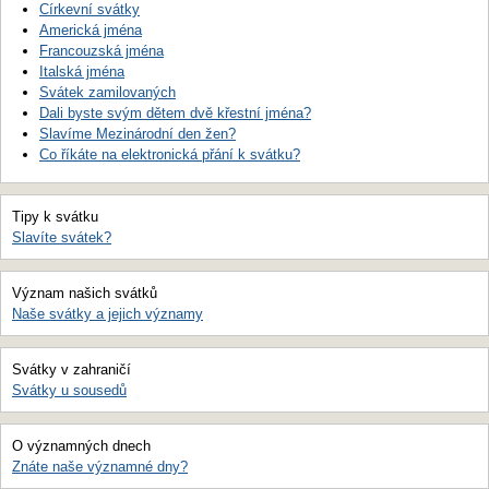
Církevní svátky
Americká jména
Francouzská jména
Italská jména
Svátek zamilovaných
Dali byste svým dětem dvě křestní jména?
Slavíme Mezinárodní den žen?
Co říkáte na elektronická přání k svátku?
Tipy k svátku
Slavíte svátek?
Význam našich svátků
Naše svátky a jejich významy
Svátky v zahraničí
Svátky u sousedů
O významných dnech
Znáte naše významné dny?