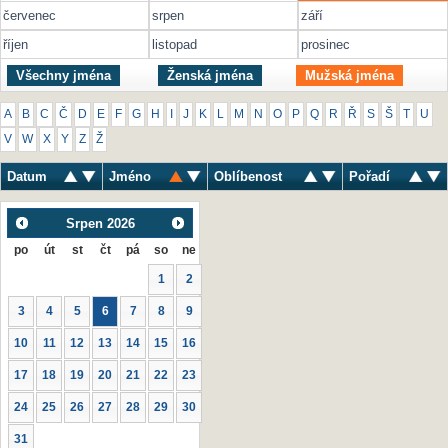
červenec
srpen
září
říjen
listopad
prosinec
Všechny jména
Ženská jména
Mužská jména
A
B
C
Č
D
E
F
G
H
I
J
K
L
M
N
O
P
Q
R
Ř
S
Š
T
U
V
W
X
Y
Z
Ž
Datum
Jméno
Oblíbenost
Pořadí
Srpen
2026
po
út
st
čt
pá
so
ne
1
2
3
4
5
6
7
8
9
10
11
12
13
14
15
16
17
18
19
20
21
22
23
24
25
26
27
28
29
30
31