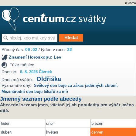
reklama
Přesný čas:
09
02
/ týden v roce:
32
Znamení Horoskopu:
Lev
Fáze měsíce:
Dnes je:
6. 8. 2026 Čtvrtek
Oldřiška
Dnes má svátek:
Významné dny:
Světový den boje za zákaz jaderných zbraní
,
Mezinárodní den boje lékařů za mír
Jmenný seznam podle abecedy
Abecední seznam jmen, včetně jejich popularity pro výběr jména
dítě.
leden
únor
březen
duben
květen
červen