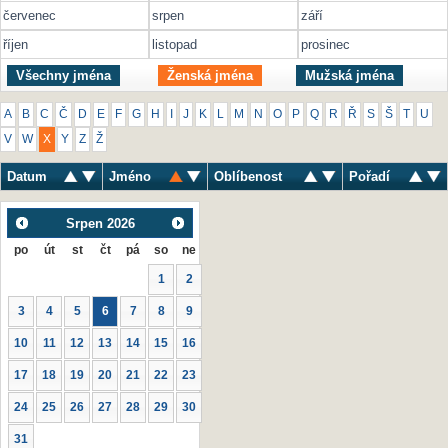
červenec
srpen
září
říjen
listopad
prosinec
Všechny jména
Ženská jména
Mužská jména
A
B
C
Č
D
E
F
G
H
I
J
K
L
M
N
O
P
Q
R
Ř
S
Š
T
U
V
W
X
Y
Z
Ž
Datum
Jméno
Oblíbenost
Pořadí
Srpen
2026
po
út
st
čt
pá
so
ne
1
2
3
4
5
6
7
8
9
10
11
12
13
14
15
16
17
18
19
20
21
22
23
24
25
26
27
28
29
30
31