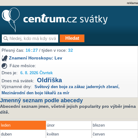
reklama
Přesný čas:
16
:
27
/ týden v roce:
32
Znamení Horoskopu:
Lev
Fáze měsíce:
Dnes je:
6. 8. 2026 Čtvrtek
Oldřiška
Dnes má svátek:
Významné dny:
Světový den boje za zákaz jaderných zbraní
,
Mezinárodní den boje lékařů za mír
Jmenný seznam podle abecedy
Abecední seznam jmen, včetně jejich popularity pro výběr jména
dítě.
leden
únor
březen
duben
květen
červen