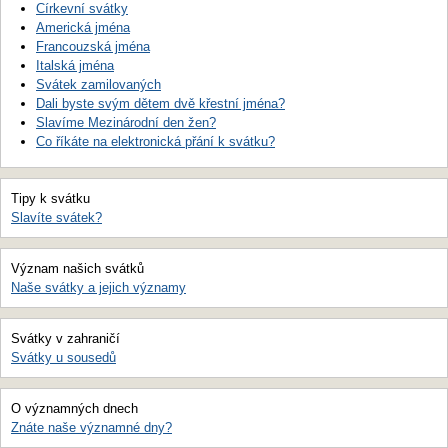
Církevní svátky
Americká jména
Francouzská jména
Italská jména
Svátek zamilovaných
Dali byste svým dětem dvě křestní jména?
Slavíme Mezinárodní den žen?
Co říkáte na elektronická přání k svátku?
Tipy k svátku
Slavíte svátek?
Význam našich svátků
Naše svátky a jejich významy
Svátky v zahraničí
Svátky u sousedů
O významných dnech
Znáte naše významné dny?