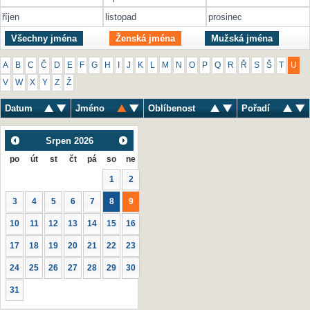
říjen
listopad
prosinec
Všechny jména
Ženská jména
Mužská jména
A
B
C
Č
D
E
F
G
H
I
J
K
L
M
N
O
P
Q
R
Ř
S
Š
T
U
V
W
X
Y
Z
Ž
Datum
Jméno
Oblíbenost
Pořadí
Srpen
2026
po
út
st
čt
pá
so
ne
1
2
3
4
5
6
7
8
9
10
11
12
13
14
15
16
17
18
19
20
21
22
23
24
25
26
27
28
29
30
31