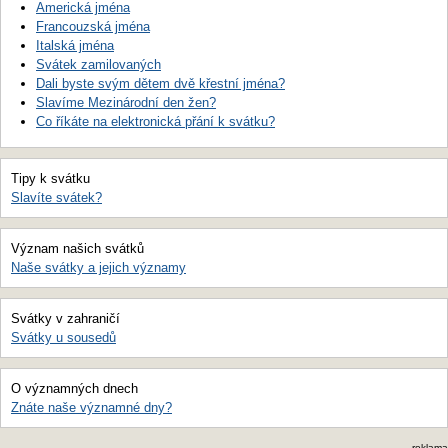
Americká jména
Francouzská jména
Italská jména
Svátek zamilovaných
Dali byste svým dětem dvě křestní jména?
Slavíme Mezinárodní den žen?
Co říkáte na elektronická přání k svátku?
Tipy k svátku
Slavíte svátek?
Význam našich svátků
Naše svátky a jejich významy
Svátky v zahraničí
Svátky u sousedů
O významných dnech
Znáte naše významné dny?
reklama