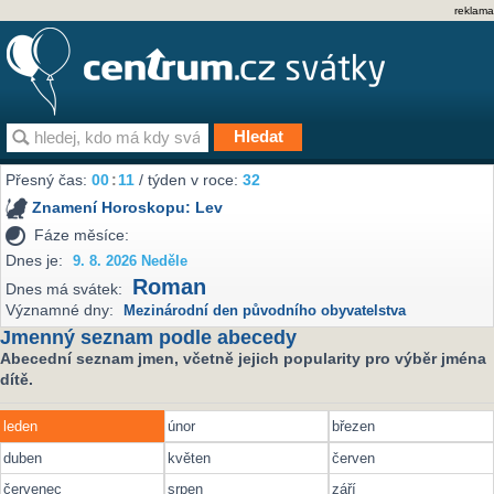
reklama
Přesný čas:
00
:
11
/ týden v roce:
32
Znamení Horoskopu:
Lev
Fáze měsíce:
Dnes je:
9. 8. 2026 Neděle
Roman
Dnes má svátek:
Významné dny:
Mezinárodní den původního obyvatelstva
Jmenný seznam podle abecedy
Abecední seznam jmen, včetně jejich popularity pro výběr jména
dítě.
leden
únor
březen
duben
květen
červen
červenec
srpen
září