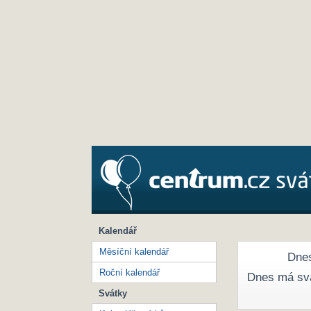
Kalendář
Měsíční kalendář
Dnes
Roční kalendář
Dnes má sv
Svátky