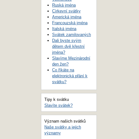
Ruská jména
Církevní svátky
Americká jména
Francouzská jména
Italská jména
Svátek zamilovaných
Dali byste svým
dětem dvě křestní
jména?
Slavíme Mezinárodní
den žen?
Co říkáte na
elektronická přání k
svátku?
Tipy k svátku
Slavíte svátek?
Význam našich svátků
Naše svátky a jejich
významy