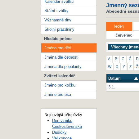
Kalendář svátků
Jmenný sez
Státní svátky
Abecední seznam
Významné dny
leden
Školní prázdniny
červenec
Hledáte jméno
Všechny jmén
Jména pro děti
Jména dle četnosti
A
B
C
Č
D
Jména dle popularity
W
X
Y
Z
Ž
Zvířecí kalendář
Datum
Jméno pro kočku
3.1.
Jméno pro psa
Nejnovější příspěvky
Den vzniku
Československa
Dušičky
Velikonoce