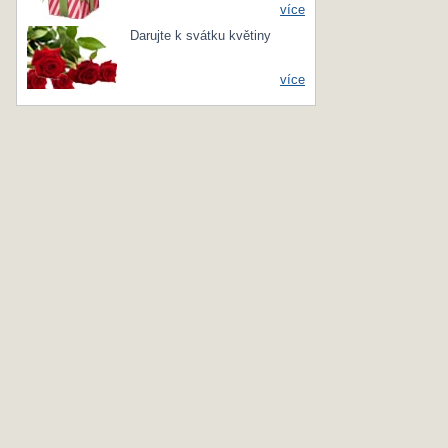
více
Darujte k svátku květiny
více