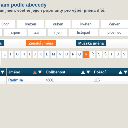
nam podle abecedy
 jmen, včetně jejich popularity pro výběr jména dítě.
únor
březen
duben
květen
červen
srpen
září
říjen
listopad
prosinec
a
Ženská jména
Mužská jména
E
F
G
H
I
J
K
L
M
N
O
P
Q
R
Ř
S
Š
T
U
V
Jméno
Oblíbenost
Pořadí
Radmila
4801
115