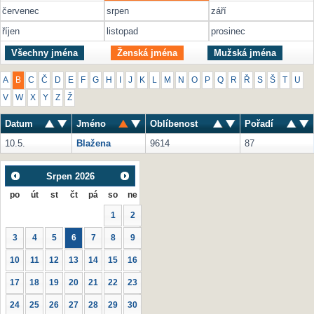
červenec
srpen
září
říjen
listopad
prosinec
Všechny jména
Ženská jména
Mužská jména
A
B
C
Č
D
E
F
G
H
I
J
K
L
M
N
O
P
Q
R
Ř
S
Š
T
U
V
W
X
Y
Z
Ž
Datum
Jméno
Oblíbenost
Pořadí
10.5.
Blažena
9614
87
Srpen
2026
po
út
st
čt
pá
so
ne
1
2
3
4
5
6
7
8
9
10
11
12
13
14
15
16
17
18
19
20
21
22
23
24
25
26
27
28
29
30