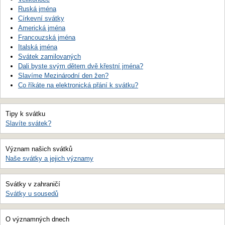
Ruská jména
Církevní svátky
Americká jména
Francouzská jména
Italská jména
Svátek zamilovaných
Dali byste svým dětem dvě křestní jména?
Slavíme Mezinárodní den žen?
Co říkáte na elektronická přání k svátku?
Tipy k svátku
Slavíte svátek?
Význam našich svátků
Naše svátky a jejich významy
Svátky v zahraničí
Svátky u sousedů
O významných dnech