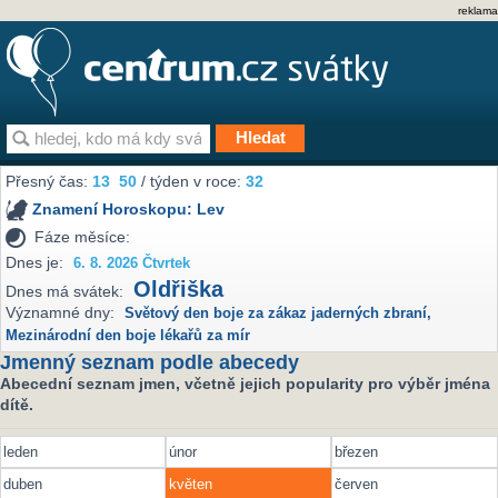
reklama
Přesný čas:
13
50
/ týden v roce:
32
Znamení Horoskopu:
Lev
Fáze měsíce:
Dnes je:
6. 8. 2026 Čtvrtek
Oldřiška
Dnes má svátek:
Významné dny:
Světový den boje za zákaz jaderných zbraní
,
Mezinárodní den boje lékařů za mír
Jmenný seznam podle abecedy
Abecední seznam jmen, včetně jejich popularity pro výběr jména
dítě.
leden
únor
březen
duben
květen
červen