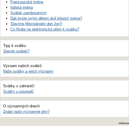
Francouzská jména
Italská jména
Svátek zamilovaných
Dali byste svým dětem dvě křestní jména?
Slavíme Mezinárodní den žen?
Co říkáte na elektronická přání k svátku?
Tipy k svátku
Slavíte svátek?
Význam našich svátků
Naše svátky a jejich významy
Svátky v zahraničí
Svátky u sousedů
O významných dnech
Znáte naše významné dny?
reklama