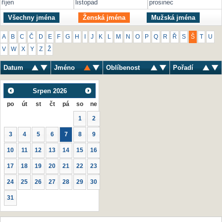
říjen
listopad
prosinec
Všechny jména
Ženská jména
Mužská jména
A
B
C
Č
D
E
F
G
H
I
J
K
L
M
N
O
P
Q
R
Ř
S
Š
T
U
V
W
X
Y
Z
Ž
Datum
Jméno
Oblíbenost
Pořadí
Srpen
2026
po
út
st
čt
pá
so
ne
1
2
3
4
5
6
7
8
9
10
11
12
13
14
15
16
17
18
19
20
21
22
23
24
25
26
27
28
29
30
31