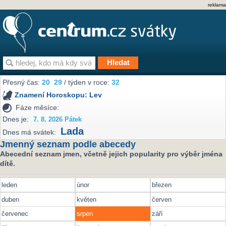
reklama
Přesný čas:
20
29
/ týden v roce:
32
Znamení Horoskopu:
Lev
Fáze měsíce:
Dnes je:
7. 8. 2026 Pátek
Lada
Dnes má svátek:
Jmenný seznam podle abecedy
Abecední seznam jmen, včetně jejich popularity pro výběr jména
dítě.
leden
únor
březen
duben
květen
červen
červenec
srpen
září