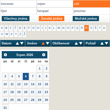
červenec
srpen
září
říjen
listopad
prosinec
Všechny jména
Ženská jména
Mužská jména
A
B
C
Č
D
E
F
G
H
I
J
K
L
M
N
O
P
Q
R
Ř
S
Š
T
U
V
W
X
Y
Z
Ž
Datum
Jméno
Oblíbenost
Pořadí
Srpen
2026
po
út
st
čt
pá
so
ne
1
2
3
4
5
6
7
8
9
10
11
12
13
14
15
16
17
18
19
20
21
22
23
24
25
26
27
28
29
30
31