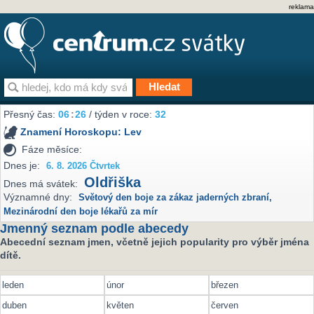
reklama
Přesný čas:
06
:
26
/ týden v roce:
32
Znamení Horoskopu:
Lev
Fáze měsíce:
Dnes je:
6. 8. 2026 Čtvrtek
Oldřiška
Dnes má svátek:
Významné dny:
Světový den boje za zákaz jaderných zbraní
,
Mezinárodní den boje lékařů za mír
Jmenný seznam podle abecedy
Abecední seznam jmen, včetně jejich popularity pro výběr jména
dítě.
leden
únor
březen
duben
květen
červen