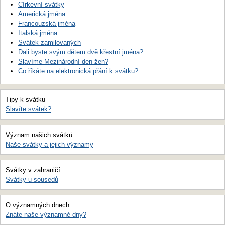
Církevní svátky
Americká jména
Francouzská jména
Italská jména
Svátek zamilovaných
Dali byste svým dětem dvě křestní jména?
Slavíme Mezinárodní den žen?
Co říkáte na elektronická přání k svátku?
Tipy k svátku
Slavíte svátek?
Význam našich svátků
Naše svátky a jejich významy
Svátky v zahraničí
Svátky u sousedů
O významných dnech
Znáte naše významné dny?