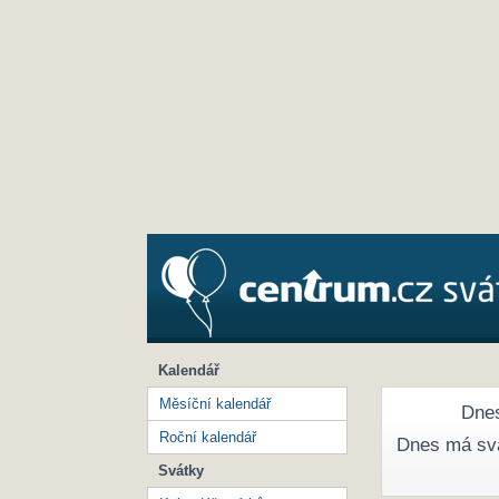
Kalendář
Měsíční kalendář
Dnes
Roční kalendář
Dnes má sv
Svátky