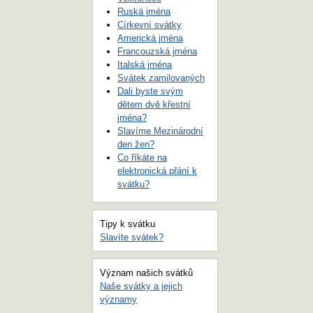
Ruská jména
Církevní svátky
Americká jména
Francouzská jména
Italská jména
Svátek zamilovaných
Dali byste svým
dětem dvě křestní
jména?
Slavíme Mezinárodní
den žen?
Co říkáte na
elektronická přání k
svátku?
Tipy k svátku
Slavíte svátek?
Význam našich svátků
Naše svátky a jejich
významy