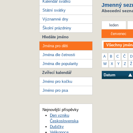
Kalendář svátků
Jmenný sez
Státní svátky
Abecední seznam
Významné dny
leden
Školní prázdniny
červenec
Hledáte jméno
Všechny jmén
Jména pro děti
Jména dle četnosti
A
B
C
Č
D
Jména dle popularity
W
X
Y
Z
Ž
Zvířecí kalendář
Datum
Jméno pro kočku
Jméno pro psa
Nejnovější příspěvky
Den vzniku
Československa
Dušičky
Velikonoce