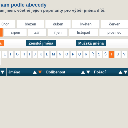
nam podle abecedy
 jmen, včetně jejich popularity pro výběr jména dítě.
únor
březen
duben
květen
červen
srpen
září
říjen
listopad
prosinec
a
Ženská jména
Mužská jména
E
F
G
H
I
J
K
L
M
N
O
P
Q
R
Ř
S
Š
T
U
V
Jméno
Oblíbenost
Pořadí