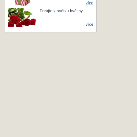
více
Darujte k svátku květiny
více