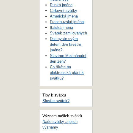
Ruská jména
Církevní svátky
Americká jména
Francouzská jména
Italská jména
Svátek zamilovaných
Dali byste svým
dětem dvě křestní
jména?
Slavíme Mezinárodní
den žen?
Co říkáte na
elektronická přání k
svátku?
Tipy k svátku
Slavíte svátek?
Význam našich svátků
Naše svátky a jejich
významy