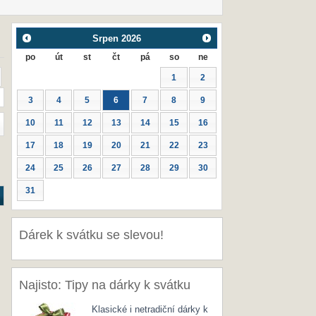
Srpen
2026
po
út
st
čt
pá
so
ne
1
2
3
4
5
6
7
8
9
10
11
12
13
14
15
16
17
18
19
20
21
22
23
24
25
26
27
28
29
30
31
Dárek k svátku se slevou!
Najisto: Tipy na dárky k svátku
Klasické i netradiční dárky k