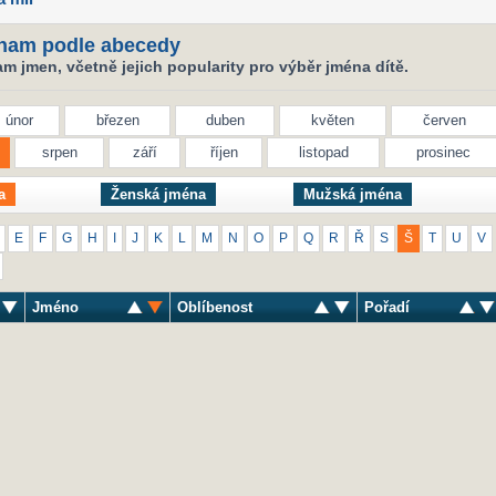
nam podle abecedy
 jmen, včetně jejich popularity pro výběr jména dítě.
únor
březen
duben
květen
červen
srpen
září
říjen
listopad
prosinec
a
Ženská jména
Mužská jména
E
F
G
H
I
J
K
L
M
N
O
P
Q
R
Ř
S
Š
T
U
V
Jméno
Oblíbenost
Pořadí