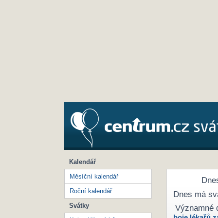
Kalendář
Měsíční kalendář
Dnes
Roční kalendář
Dnes má sv
Svátky
Významné 
boje lékařů z