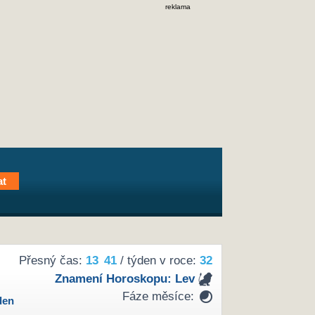
reklama
Přesný čas:
13
41
/ týden v roce:
32
Znamení Horoskopu:
Lev
Fáze měsíce:
den