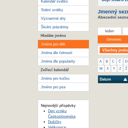
Kalendář svátků
Státní svátky
Jmenný sez
Abecední seznam
Významné dny
Školní prázdniny
leden
Hledáte jméno
červenec
Jména pro děti
Všechny jmén
Jména dle četnosti
Jména dle popularity
A
B
C
Č
D
W
X
Y
Z
Ž
Zvířecí kalendář
Jméno pro kočku
Datum
Jméno pro psa
Nejnovější příspěvky
Den vzniku
Československa
Dušičky
Velikonoce