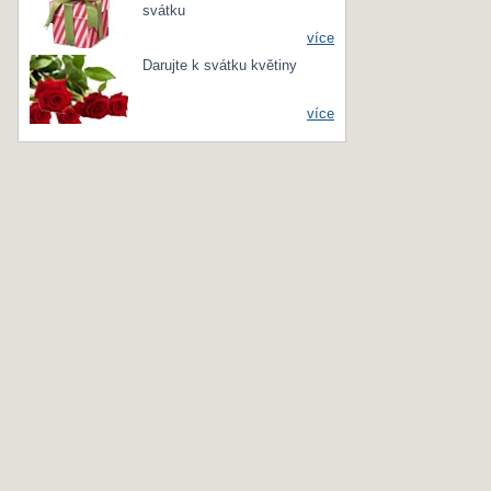
svátku
více
Darujte k svátku květiny
více