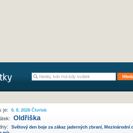
 je:
6. 8. 2026 Čtvrtek
Oldřiška
átek:
dny:
Světový den boje za zákaz jaderných zbraní
,
Mezinárodní 
a mír