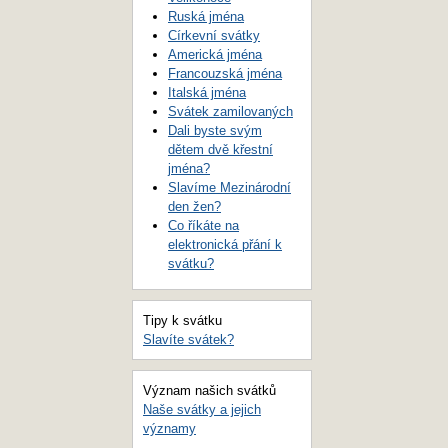
Ruská jména
Církevní svátky
Americká jména
Francouzská jména
Italská jména
Svátek zamilovaných
Dali byste svým
dětem dvě křestní
jména?
Slavíme Mezinárodní
den žen?
Co říkáte na
elektronická přání k
svátku?
Tipy k svátku
Slavíte svátek?
Význam našich svátků
Naše svátky a jejich
významy