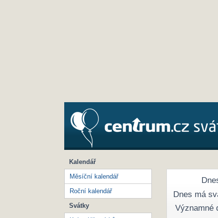
Kalendář
Měsíční kalendář
Dnes
Roční kalendář
Dnes má sv
Svátky
Významné 