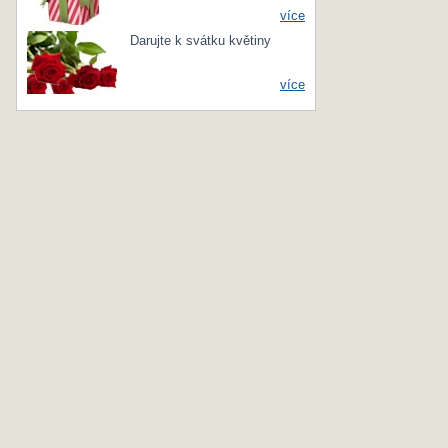
více
Darujte k svátku květiny
více