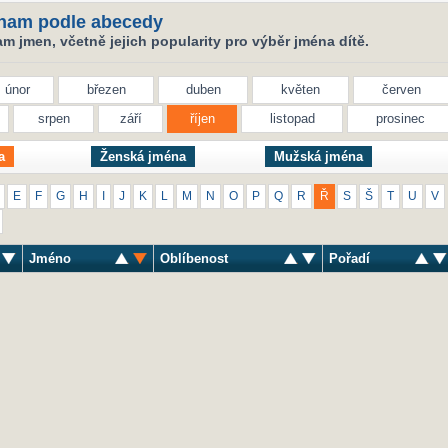
nam podle abecedy
 jmen, včetně jejich popularity pro výběr jména dítě.
únor
březen
duben
květen
červen
srpen
září
říjen
listopad
prosinec
a
Ženská jména
Mužská jména
E
F
G
H
I
J
K
L
M
N
O
P
Q
R
Ř
S
Š
T
U
V
Jméno
Oblíbenost
Pořadí