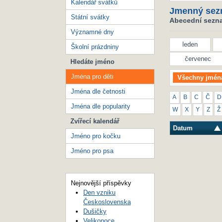
Kalendář svátků
Jmenný sez
Státní svátky
Abecední seznam
Významné dny
leden
Školní prázdniny
červenec
Hledáte jméno
Jména pro děti
Všechny jmén
Jména dle četnosti
A
B
C
Č
D
Jména dle popularity
W
X
Y
Z
Ž
Zvířecí kalendář
Datum
Jméno pro kočku
Jméno pro psa
Nejnovější příspěvky
Den vzniku
Československa
Dušičky
Velikonoce