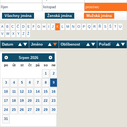
říjen
listopad
prosinec
Všechny jména
Ženská jména
Mužská jména
A
B
C
Č
D
E
F
G
H
I
J
K
L
M
N
O
P
Q
R
Ř
S
Š
T
U
V
W
X
Y
Z
Ž
Datum
Jméno
Oblíbenost
Pořadí
Srpen
2026
po
út
st
čt
pá
so
ne
1
2
3
4
5
6
7
8
9
10
11
12
13
14
15
16
17
18
19
20
21
22
23
24
25
26
27
28
29
30
31