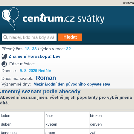
reklama
Přesný čas:
18
33
/ týden v roce:
32
Znamení Horoskopu:
Lev
Fáze měsíce:
Dnes je:
9. 8. 2026 Neděle
Roman
Dnes má svátek:
Významné dny:
Mezinárodní den původního obyvatelstva
Jmenný seznam podle abecedy
Abecední seznam jmen, včetně jejich popularity pro výběr jména
dítě.
leden
únor
březen
duben
květen
červen
červenec
srpen
září