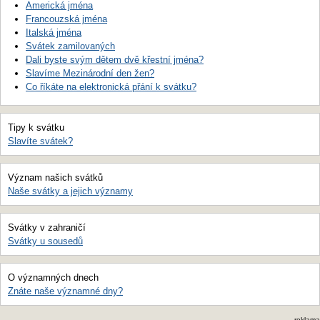
Americká jména
Francouzská jména
Italská jména
Svátek zamilovaných
Dali byste svým dětem dvě křestní jména?
Slavíme Mezinárodní den žen?
Co říkáte na elektronická přání k svátku?
Tipy k svátku
Slavíte svátek?
Význam našich svátků
Naše svátky a jejich významy
Svátky v zahraničí
Svátky u sousedů
O významných dnech
Znáte naše významné dny?
reklama