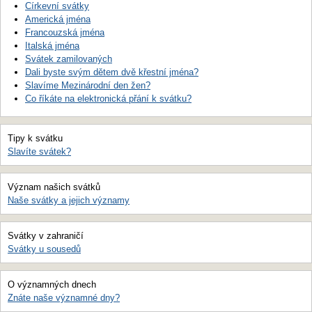
Církevní svátky
Americká jména
Francouzská jména
Italská jména
Svátek zamilovaných
Dali byste svým dětem dvě křestní jména?
Slavíme Mezinárodní den žen?
Co říkáte na elektronická přání k svátku?
Tipy k svátku
Slavíte svátek?
Význam našich svátků
Naše svátky a jejich významy
Svátky v zahraničí
Svátky u sousedů
O významných dnech
Znáte naše významné dny?