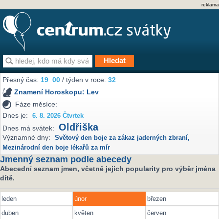
reklama
Přesný čas:
19
00
/ týden v roce:
32
Znamení Horoskopu:
Lev
Fáze měsíce:
Dnes je:
6. 8. 2026 Čtvrtek
Oldřiška
Dnes má svátek:
Významné dny:
Světový den boje za zákaz jaderných zbraní
,
Mezinárodní den boje lékařů za mír
Jmenný seznam podle abecedy
Abecední seznam jmen, včetně jejich popularity pro výběr jména
dítě.
leden
únor
březen
duben
květen
červen