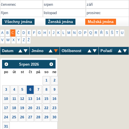
červenec
srpen
září
říjen
listopad
prosinec
Všechny jména
Ženská jména
Mužská jména
A
B
C
Č
D
E
F
G
H
I
J
K
L
M
N
O
P
Q
R
Ř
S
Š
T
U
V
W
X
Y
Z
Ž
Datum
Jméno
Oblíbenost
Pořadí
Srpen
2026
po
út
st
čt
pá
so
ne
1
2
3
4
5
6
7
8
9
10
11
12
13
14
15
16
17
18
19
20
21
22
23
24
25
26
27
28
29
30
31