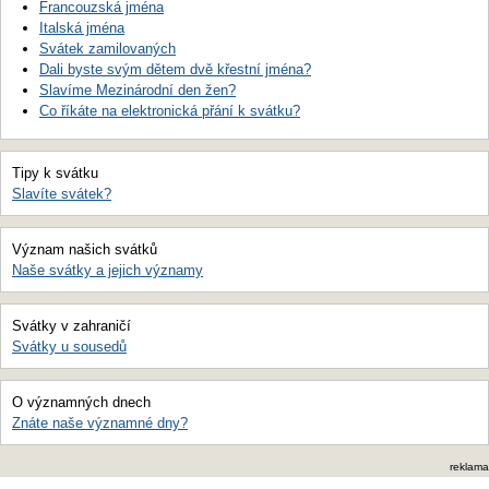
Francouzská jména
Italská jména
Svátek zamilovaných
Dali byste svým dětem dvě křestní jména?
Slavíme Mezinárodní den žen?
Co říkáte na elektronická přání k svátku?
Tipy k svátku
Slavíte svátek?
Význam našich svátků
Naše svátky a jejich významy
Svátky v zahraničí
Svátky u sousedů
O významných dnech
Znáte naše významné dny?
reklama