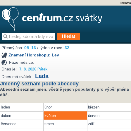
reklama
Přesný čas:
05
16
/ týden v roce:
32
Znamení Horoskopu:
Lev
Fáze měsíce:
Dnes je:
7. 8. 2026 Pátek
Lada
Dnes má svátek:
Jmenný seznam podle abecedy
Abecední seznam jmen, včetně jejich popularity pro výběr jména
dítě.
leden
únor
březen
duben
květen
červen
červenec
srpen
září