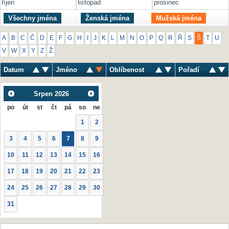
říjen
listopad
prosinec
Všechny jména
Ženská jména
Mužská jména
A
B
C
Č
D
E
F
G
H
I
J
K
L
M
N
O
P
Q
R
Ř
S
Š
T
U
V
W
X
Y
Z
Ž
Datum
Jméno
Oblíbenost
Pořadí
Srpen
2026
po
út
st
čt
pá
so
ne
1
2
3
4
5
6
7
8
9
10
11
12
13
14
15
16
17
18
19
20
21
22
23
24
25
26
27
28
29
30
31