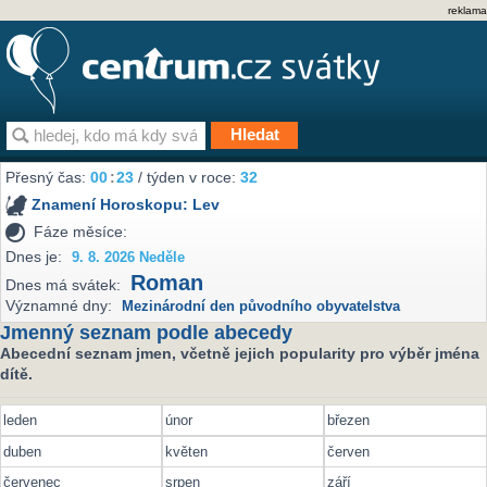
reklama
Přesný čas:
00
:
23
/ týden v roce:
32
Znamení Horoskopu:
Lev
Fáze měsíce:
Dnes je:
9. 8. 2026 Neděle
Roman
Dnes má svátek:
Významné dny:
Mezinárodní den původního obyvatelstva
Jmenný seznam podle abecedy
Abecední seznam jmen, včetně jejich popularity pro výběr jména
dítě.
leden
únor
březen
duben
květen
červen
červenec
srpen
září