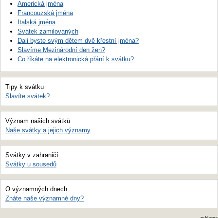
Americká jména
Francouzská jména
Italská jména
Svátek zamilovaných
Dali byste svým dětem dvě křestní jména?
Slavíme Mezinárodní den žen?
Co říkáte na elektronická přání k svátku?
Tipy k svátku
Slavíte svátek?
Význam našich svátků
Naše svátky a jejich významy
Svátky v zahraničí
Svátky u sousedů
O významných dnech
Znáte naše významné dny?
reklama