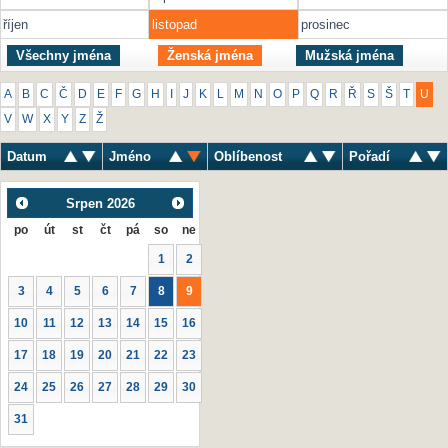
říjen
listopad
prosinec
Všechny jména
Ženská jména
Mužská jména
A
B
C
Č
D
E
F
G
H
I
J
K
L
M
N
O
P
Q
R
Ř
S
Š
T
U
V
W
X
Y
Z
Ž
Datum
Jméno
Oblíbenost
Pořadí
Srpen
2026
po
út
st
čt
pá
so
ne
1
2
3
4
5
6
7
8
9
10
11
12
13
14
15
16
17
18
19
20
21
22
23
24
25
26
27
28
29
30
31