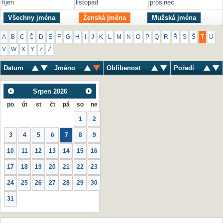
říjen
listopad
prosinec
Všechny jména
Ženská jména
Mužská jména
A
B
C
Č
D
E
F
G
H
I
J
K
L
M
N
O
P
Q
R
Ř
S
Š
T
U
V
W
X
Y
Z
Ž
Datum
Jméno
Oblíbenost
Pořadí
Srpen
2026
po
út
st
čt
pá
so
ne
1
2
3
4
5
6
7
8
9
10
11
12
13
14
15
16
17
18
19
20
21
22
23
24
25
26
27
28
29
30
31