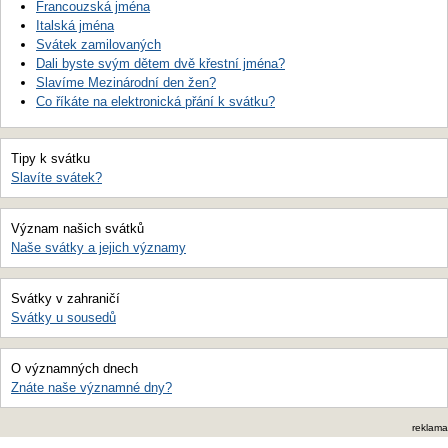
Francouzská jména
Italská jména
Svátek zamilovaných
Dali byste svým dětem dvě křestní jména?
Slavíme Mezinárodní den žen?
Co říkáte na elektronická přání k svátku?
Tipy k svátku
Slavíte svátek?
Význam našich svátků
Naše svátky a jejich významy
Svátky v zahraničí
Svátky u sousedů
O významných dnech
Znáte naše významné dny?
reklama