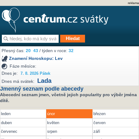
reklama
Přesný čas:
20
43
/ týden v roce:
32
Znamení Horoskopu:
Lev
Fáze měsíce:
Dnes je:
7. 8. 2026 Pátek
Lada
Dnes má svátek:
Jmenný seznam podle abecedy
Abecední seznam jmen, včetně jejich popularity pro výběr jména
dítě.
leden
únor
březen
duben
květen
červen
červenec
srpen
září