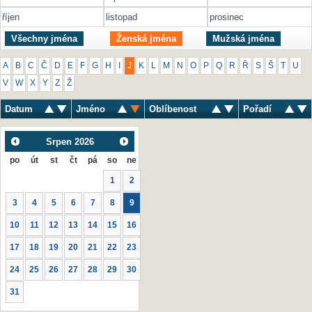
říjen
listopad
prosinec
Všechny jména
Ženská jména
Mužská jména
A
B
C
Č
D
E
F
G
H
I
J
K
L
M
N
O
P
Q
R
Ř
S
Š
T
U
V
W
X
Y
Z
Ž
Datum
Jméno
Oblíbenost
Pořadí
Srpen
2026
po
út
st
čt
pá
so
ne
1
2
3
4
5
6
7
8
9
10
11
12
13
14
15
16
17
18
19
20
21
22
23
24
25
26
27
28
29
30
31