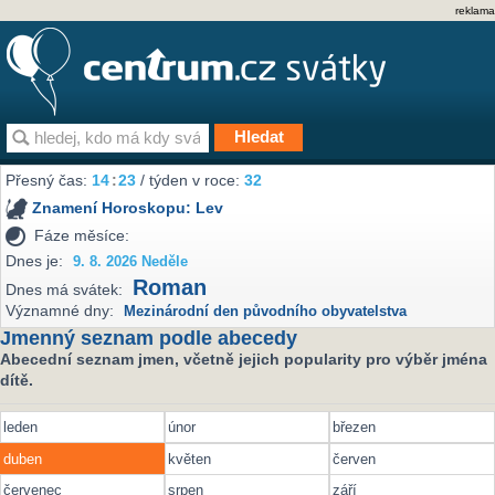
reklama
Přesný čas:
14
:
23
/ týden v roce:
32
Znamení Horoskopu:
Lev
Fáze měsíce:
Dnes je:
9. 8. 2026 Neděle
Roman
Dnes má svátek:
Významné dny:
Mezinárodní den původního obyvatelstva
Jmenný seznam podle abecedy
Abecední seznam jmen, včetně jejich popularity pro výběr jména
dítě.
leden
únor
březen
duben
květen
červen
červenec
srpen
září