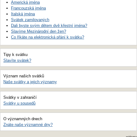
Americká jména
Francouzská jména
Italská jména
Svátek zamilovaných
Dali byste svým dětem dvě křestní jména?
Slavíme Mezinárodní den žen?
Co říkáte na elektronická přání k svátku?
Tipy k svátku
Slavíte svátek?
Význam našich svátků
Naše svátky a jejich významy
Svátky v zahraničí
Svátky u sousedů
O významných dnech
Znáte naše významné dny?
reklama