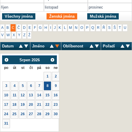
říjen
listopad
prosinec
Všechny jména
Ženská jména
Mužská jména
A
B
C
Č
D
E
F
G
H
I
J
K
L
M
N
O
P
Q
R
Ř
S
Š
T
U
V
W
X
Y
Z
Ž
Datum
Jméno
Oblíbenost
Pořadí
Srpen
2026
po
út
st
čt
pá
so
ne
1
2
3
4
5
6
7
8
9
10
11
12
13
14
15
16
17
18
19
20
21
22
23
24
25
26
27
28
29
30
31