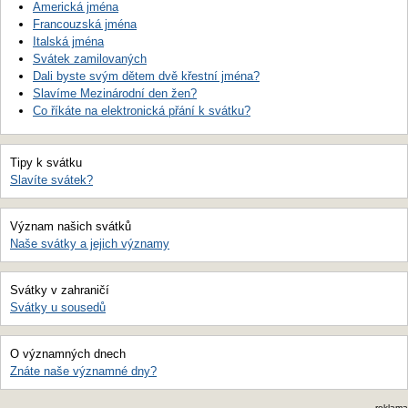
Americká jména
Francouzská jména
Italská jména
Svátek zamilovaných
Dali byste svým dětem dvě křestní jména?
Slavíme Mezinárodní den žen?
Co říkáte na elektronická přání k svátku?
Tipy k svátku
Slavíte svátek?
Význam našich svátků
Naše svátky a jejich významy
Svátky v zahraničí
Svátky u sousedů
O významných dnech
Znáte naše významné dny?
reklama