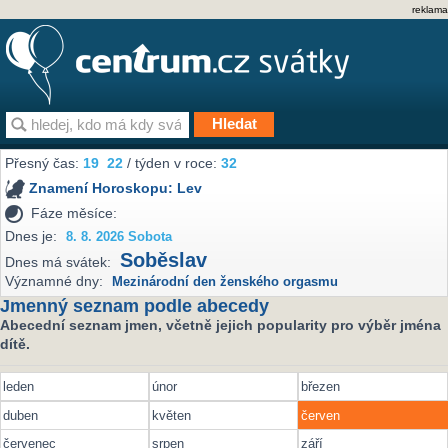
reklama
Přesný čas:
19
22
/ týden v roce:
32
Znamení Horoskopu:
Lev
Fáze měsíce:
Dnes je:
8. 8. 2026 Sobota
Soběslav
Dnes má svátek:
Významné dny:
Mezinárodní den ženského orgasmu
Jmenný seznam podle abecedy
Abecední seznam jmen, včetně jejich popularity pro výběr jména
dítě.
leden
únor
březen
duben
květen
červen
červenec
srpen
září