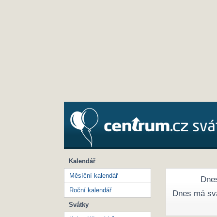
Kalendář
Měsíční kalendář
Dnes
Roční kalendář
Dnes má sv
Svátky