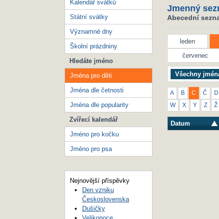
Kalendář svátků
Jmenný sez
Státní svátky
Abecední seznam
Významné dny
leden
Školní prázdniny
červenec
Hledáte jméno
Všechny jmén
Jména pro děti
Jména dle četnosti
A
B
C
Č
D
Jména dle popularity
W
X
Y
Z
Ž
Zvířecí kalendář
Datum
Jméno pro kočku
Jméno pro psa
Nejnovější příspěvky
Den vzniku
Československa
Dušičky
Velikonoce