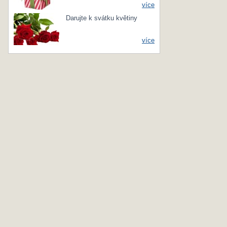
více
Darujte k svátku květiny
více