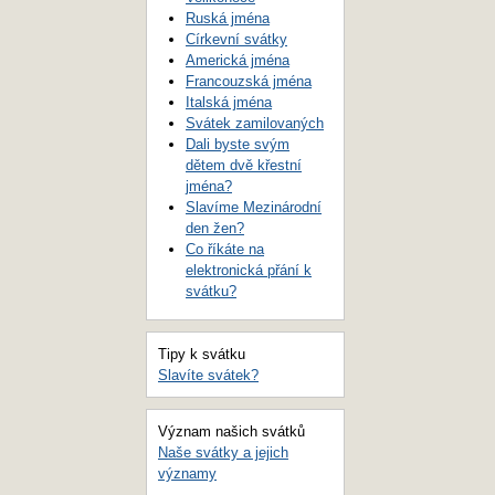
Ruská jména
Církevní svátky
Americká jména
Francouzská jména
Italská jména
Svátek zamilovaných
Dali byste svým
dětem dvě křestní
jména?
Slavíme Mezinárodní
den žen?
Co říkáte na
elektronická přání k
svátku?
Tipy k svátku
Slavíte svátek?
Význam našich svátků
Naše svátky a jejich
významy