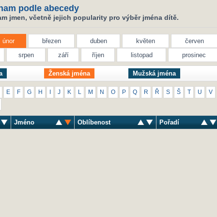
nam podle abecedy
 jmen, včetně jejich popularity pro výběr jména dítě.
únor
březen
duben
květen
červen
srpen
září
říjen
listopad
prosinec
a
Ženská jména
Mužská jména
E
F
G
H
I
J
K
L
M
N
O
P
Q
R
Ř
S
Š
T
U
V
Jméno
Oblíbenost
Pořadí