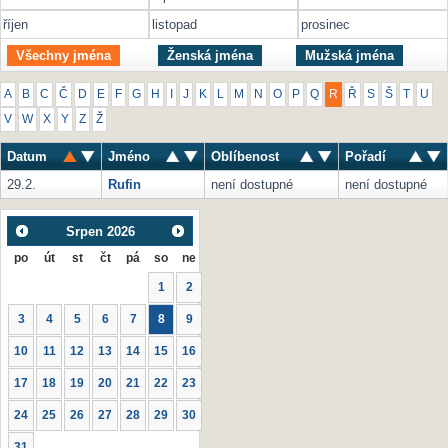
říjen
listopad
prosinec
Všechny jména
Ženská jména
Mužská jména
A
B
C
Č
D
E
F
G
H
I
J
K
L
M
N
O
P
Q
R
Ř
S
Š
T
U
V
W
X
Y
Z
Ž
Datum
Jméno
Oblíbenost
Pořadí
29.2.
Rufin
není dostupné
není dostupné
Srpen
2026
po
út
st
čt
pá
so
ne
1
2
3
4
5
6
7
8
9
10
11
12
13
14
15
16
17
18
19
20
21
22
23
24
25
26
27
28
29
30
31