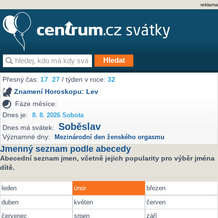
reklama
Přesný čas:
17
27
/ týden v roce:
32
Znamení Horoskopu:
Lev
Fáze měsíce:
Dnes je:
8. 8. 2026 Sobota
Soběslav
Dnes má svátek:
Významné dny:
Mezinárodní den ženského orgasmu
Jmenný seznam podle abecedy
Abecední seznam jmen, včetně jejich popularity pro výběr jména
dítě.
leden
únor
březen
duben
květen
červen
červenec
srpen
září