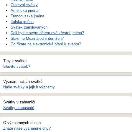
Církevní svátky
Americká jména
Francouzská jména
Italská jména
Svátek zamilovaných
Dali byste svým dětem dvě křestní jména?
Slavíme Mezinárodní den žen?
Co říkáte na elektronická přání k svátku?
Tipy k svátku
Slavíte svátek?
Význam našich svátků
Naše svátky a jejich významy
Svátky v zahraničí
Svátky u sousedů
O významných dnech
Znáte naše významné dny?