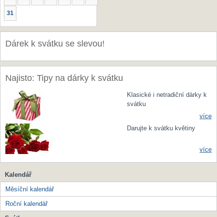
31
Dárek k svátku se slevou!
Najisto: Tipy na dárky k svátku
Klasické i netradiční dárky k
svátku
více
Darujte k svátku květiny
více
Kalendář
Měsíční kalendář
Roční kalendář