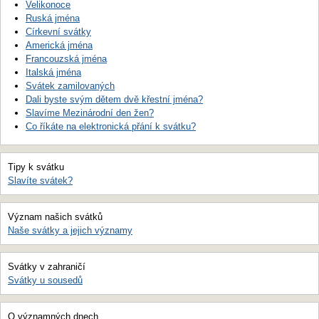
Velikonoce
Ruská jména
Církevní svátky
Americká jména
Francouzská jména
Italská jména
Svátek zamilovaných
Dali byste svým dětem dvě křestní jména?
Slavíme Mezinárodní den žen?
Co říkáte na elektronická přání k svátku?
Tipy k svátku
Slavíte svátek?
Význam našich svátků
Naše svátky a jejich významy
Svátky v zahraničí
Svátky u sousedů
O významných dnech