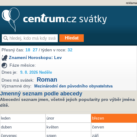
reklama
Přesný čas:
18
27
/ týden v roce:
32
Znamení Horoskopu:
Lev
Fáze měsíce:
Dnes je:
9. 8. 2026 Neděle
Roman
Dnes má svátek:
Významné dny:
Mezinárodní den původního obyvatelstva
Jmenný seznam podle abecedy
Abecední seznam jmen, včetně jejich popularity pro výběr jména
dítě.
leden
únor
březen
duben
květen
červen
červenec
srpen
září