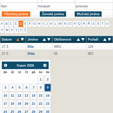
říjen
listopad
prosinec
Všechny jména
Ženská jména
Mužská jména
A
B
C
Č
D
E
F
G
H
I
J
K
L
M
N
O
P
Q
R
Ř
S
Š
T
U
V
W
X
Y
Z
Ž
Datum
Jméno
Oblíbenost
Pořadí
27.3.
Dita
4952
118
27.3.
Ditta
55
957
Srpen
2026
po
út
st
čt
pá
so
ne
1
2
3
4
5
6
7
8
9
10
11
12
13
14
15
16
17
18
19
20
21
22
23
24
25
26
27
28
29
30