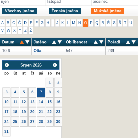
říjen
listopad
prosinec
Všechny jména
Ženská jména
Mužská jména
A
B
C
Č
D
E
F
G
H
I
J
K
L
M
N
O
P
Q
R
Ř
S
Š
T
U
V
W
X
Y
Z
Ž
Datum
Jméno
Oblíbenost
Pořadí
10.6.
Otta
547
239
Srpen
2026
po
út
st
čt
pá
so
ne
1
2
3
4
5
6
7
8
9
10
11
12
13
14
15
16
17
18
19
20
21
22
23
24
25
26
27
28
29
30
31