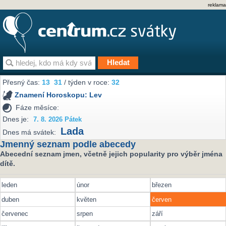
reklama
Přesný čas:
13
31
/ týden v roce:
32
Znamení Horoskopu:
Lev
Fáze měsíce:
Dnes je:
7. 8. 2026 Pátek
Lada
Dnes má svátek:
Jmenný seznam podle abecedy
Abecední seznam jmen, včetně jejich popularity pro výběr jména
dítě.
leden
únor
březen
duben
květen
červen
červenec
srpen
září