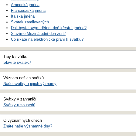
Americká jména
Francouzská jména
Italská jména
Svátek zamilovaných
Dali byste svým dětem dvě křestní jména?
Slavíme Mezinárodní den žen?
Co říkáte na elektronická přání k svátku?
Tipy k svátku
Slavíte svátek?
Význam našich svátků
Naše svátky a jejich významy
Svátky v zahraničí
Svátky u sousedů
O významných dnech
Znáte naše významné dny?