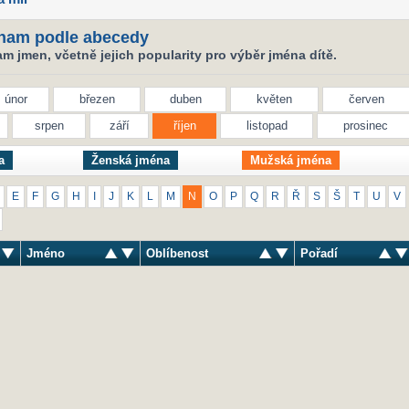
nam podle abecedy
 jmen, včetně jejich popularity pro výběr jména dítě.
únor
březen
duben
květen
červen
srpen
září
říjen
listopad
prosinec
a
Ženská jména
Mužská jména
E
F
G
H
I
J
K
L
M
N
O
P
Q
R
Ř
S
Š
T
U
V
Jméno
Oblíbenost
Pořadí