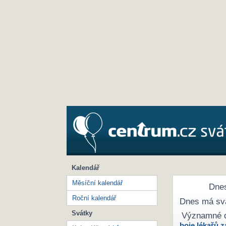
Kalendář
Měsíční kalendář
Dnes
Roční kalendář
Dnes má sv
Svátky
Významné 
boje lékařů z