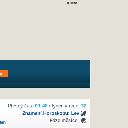
reklama
Přesný čas:
09
48
/ týden v roce:
32
Znamení Horoskopu:
Lev
Fáze měsíce:
den