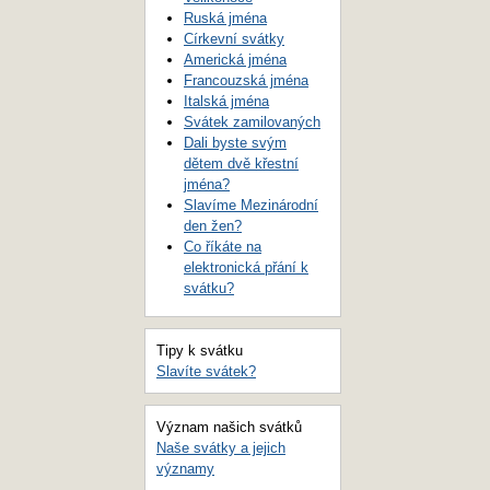
Ruská jména
Církevní svátky
Americká jména
Francouzská jména
Italská jména
Svátek zamilovaných
Dali byste svým
dětem dvě křestní
jména?
Slavíme Mezinárodní
den žen?
Co říkáte na
elektronická přání k
svátku?
Tipy k svátku
Slavíte svátek?
Význam našich svátků
Naše svátky a jejich
významy