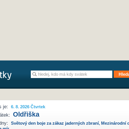
 je:
6. 8. 2026 Čtvrtek
Oldřiška
átek:
dny:
Světový den boje za zákaz jaderných zbraní
,
Mezinárodní 
a mír