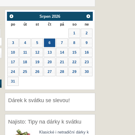
Srpen
2026
po
út
st
čt
pá
so
ne
1
2
3
4
5
6
7
8
9
10
11
12
13
14
15
16
17
18
19
20
21
22
23
24
25
26
27
28
29
30
31
Dárek k svátku se slevou!
Najisto: Tipy na dárky k svátku
Klasické i netradiční dárky k