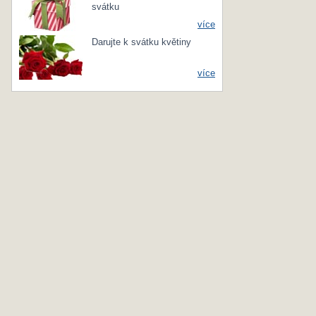
svátku
více
Darujte k svátku květiny
více