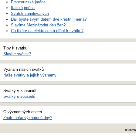
Francouzská jména
Italská jména
Svátek zamilovaných
Dali byste svým dětem dvě křestní jména?
Slavíme Mezinárodní den žen?
Co říkáte na elektronická přání k svátku?
Tipy k svátku
Slavíte svátek?
Význam našich svátků
Naše svátky a jejich významy
Svátky v zahraničí
Svátky u sousedů
O významných dnech
Znáte naše významné dny?
reklama