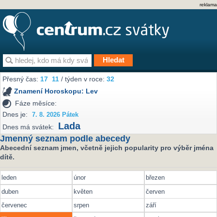
reklama
Přesný čas:
17
:
11
/ týden v roce:
32
Znamení Horoskopu:
Lev
Fáze měsíce:
Dnes je:
7. 8. 2026 Pátek
Lada
Dnes má svátek:
Jmenný seznam podle abecedy
Abecední seznam jmen, včetně jejich popularity pro výběr jména
dítě.
leden
únor
březen
duben
květen
červen
červenec
srpen
září