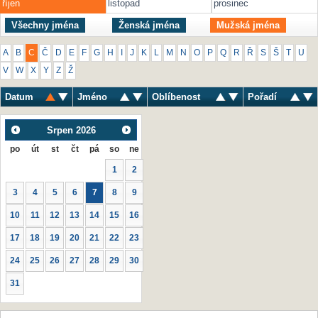
říjen
listopad
prosinec
Všechny jména
Ženská jména
Mužská jména
A
B
C
Č
D
E
F
G
H
I
J
K
L
M
N
O
P
Q
R
Ř
S
Š
T
U
V
W
X
Y
Z
Ž
Datum
Jméno
Oblíbenost
Pořadí
Srpen
2026
po
út
st
čt
pá
so
ne
1
2
3
4
5
6
7
8
9
10
11
12
13
14
15
16
17
18
19
20
21
22
23
24
25
26
27
28
29
30
31