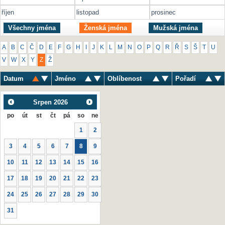
říjen
listopad
prosinec
Všechny jména
Ženská jména
Mužská jména
A
B
C
Č
D
E
F
G
H
I
J
K
L
M
N
O
P
Q
R
Ř
S
Š
T
U
V
W
X
Y
Z
Ž
Datum
Jméno
Oblíbenost
Pořadí
Srpen
2026
po
út
st
čt
pá
so
ne
1
2
3
4
5
6
7
8
9
10
11
12
13
14
15
16
17
18
19
20
21
22
23
24
25
26
27
28
29
30
31