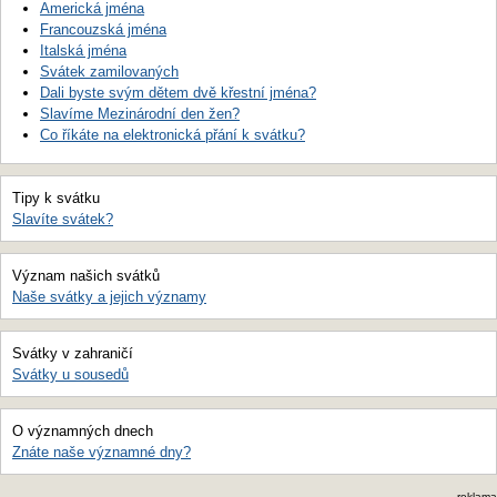
Americká jména
Francouzská jména
Italská jména
Svátek zamilovaných
Dali byste svým dětem dvě křestní jména?
Slavíme Mezinárodní den žen?
Co říkáte na elektronická přání k svátku?
Tipy k svátku
Slavíte svátek?
Význam našich svátků
Naše svátky a jejich významy
Svátky v zahraničí
Svátky u sousedů
O významných dnech
Znáte naše významné dny?
reklama