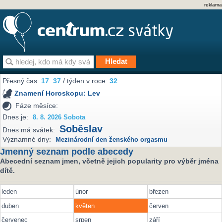
reklama
Přesný čas:
17
37
/ týden v roce:
32
Znamení Horoskopu:
Lev
Fáze měsíce:
Dnes je:
8. 8. 2026 Sobota
Soběslav
Dnes má svátek:
Významné dny:
Mezinárodní den ženského orgasmu
Jmenný seznam podle abecedy
Abecední seznam jmen, včetně jejich popularity pro výběr jména
dítě.
leden
únor
březen
duben
květen
červen
červenec
srpen
září