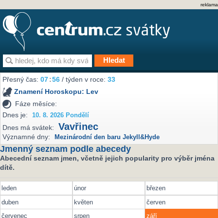
reklama
Přesný čas:
07
:
56
/ týden v roce:
33
Znamení Horoskopu:
Lev
Fáze měsíce:
Dnes je:
10. 8. 2026 Pondělí
Vavřinec
Dnes má svátek:
Významné dny:
Mezinárodní den baru Jekyll&Hyde
Jmenný seznam podle abecedy
Abecední seznam jmen, včetně jejich popularity pro výběr jména
dítě.
leden
únor
březen
duben
květen
červen
červenec
srpen
září