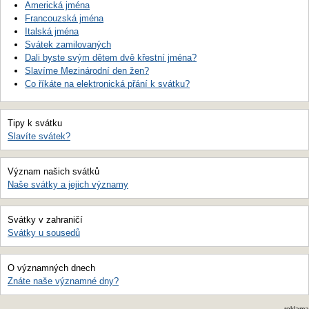
Americká jména
Francouzská jména
Italská jména
Svátek zamilovaných
Dali byste svým dětem dvě křestní jména?
Slavíme Mezinárodní den žen?
Co říkáte na elektronická přání k svátku?
Tipy k svátku
Slavíte svátek?
Význam našich svátků
Naše svátky a jejich významy
Svátky v zahraničí
Svátky u sousedů
O významných dnech
Znáte naše významné dny?
reklama