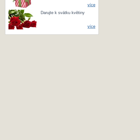
více
Darujte k svátku květiny
více