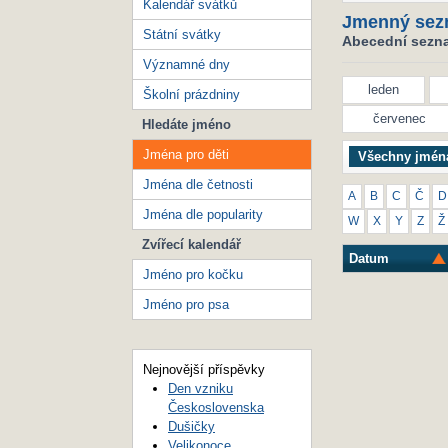
Kalendář svátků
Jmenný sez
Státní svátky
Abecední seznam
Významné dny
leden
Školní prázdniny
červenec
Hledáte jméno
Jména pro děti
Všechny jmén
Jména dle četnosti
A
B
C
Č
D
Jména dle popularity
W
X
Y
Z
Ž
Zvířecí kalendář
Datum
Jméno pro kočku
Jméno pro psa
Nejnovější příspěvky
Den vzniku
Československa
Dušičky
Velikonoce