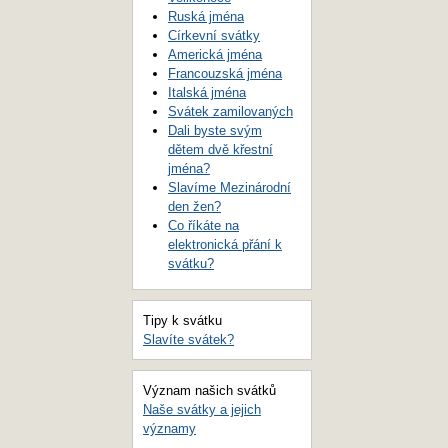
Ruská jména
Církevní svátky
Americká jména
Francouzská jména
Italská jména
Svátek zamilovaných
Dali byste svým
dětem dvě křestní
jména?
Slavíme Mezinárodní
den žen?
Co říkáte na
elektronická přání k
svátku?
Tipy k svátku
Slavíte svátek?
Význam našich svátků
Naše svátky a jejich
významy