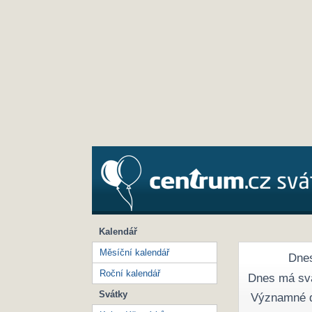
Kalendář
Měsíční kalendář
Dnes
Roční kalendář
Dnes má sv
Svátky
Významné 