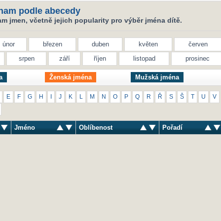
nam podle abecedy
 jmen, včetně jejich popularity pro výběr jména dítě.
únor
březen
duben
květen
červen
srpen
září
říjen
listopad
prosinec
a
Ženská jména
Mužská jména
E
F
G
H
I
J
K
L
M
N
O
P
Q
R
Ř
S
Š
T
U
V
Jméno
Oblíbenost
Pořadí