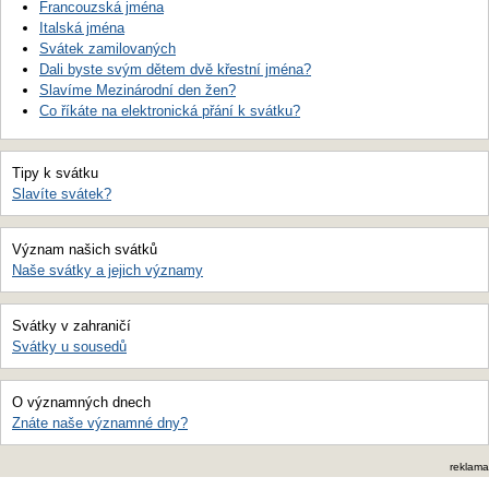
Francouzská jména
Italská jména
Svátek zamilovaných
Dali byste svým dětem dvě křestní jména?
Slavíme Mezinárodní den žen?
Co říkáte na elektronická přání k svátku?
Tipy k svátku
Slavíte svátek?
Význam našich svátků
Naše svátky a jejich významy
Svátky v zahraničí
Svátky u sousedů
O významných dnech
Znáte naše významné dny?
reklama