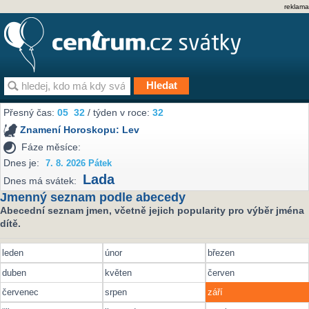
reklama
Přesný čas:
05
32
/ týden v roce:
32
Znamení Horoskopu:
Lev
Fáze měsíce:
Dnes je:
7. 8. 2026 Pátek
Lada
Dnes má svátek:
Jmenný seznam podle abecedy
Abecední seznam jmen, včetně jejich popularity pro výběr jména
dítě.
leden
únor
březen
duben
květen
červen
červenec
srpen
září