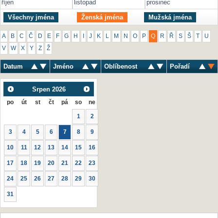
říjen
listopad
prosinec
Všechny jména
Ženská jména
Mužská jména
A
B
C
Č
D
E
F
G
H
I
J
K
L
M
N
O
P
Q
R
Ř
S
Š
T
U
V
W
X
Y
Z
Ž
Datum
Jméno
Oblíbenost
Pořadí
Srpen
2026
po
út
st
čt
pá
so
ne
1
2
3
4
5
6
7
8
9
10
11
12
13
14
15
16
17
18
19
20
21
22
23
24
25
26
27
28
29
30
31